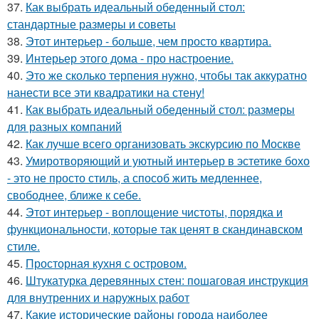
37.
Как выбрать идеальный обеденный стол:
стандартные размеры и советы
38.
Этот интерьер - больше, чем просто квартира.
39.
Интерьер этого дома - про настроение.
40.
Это же сколько терпения нужно, чтобы так аккуратно
нанести все эти квадратики на стену!
41.
Как выбрать идеальный обеденный стол: размеры
для разных компаний
42.
Как лучше всего организовать экскурсию по Москве
43.
Умиротворяющий и уютный интерьер в эстетике бохо
- это не просто стиль, а способ жить медленнее,
свободнее, ближе к себе.
44.
Этот интерьер - воплощение чистоты, порядка и
функциональности, которые так ценят в скандинавском
стиле.
45.
Просторная кухня с островом.
46.
Штукатурка деревянных стен: пошаговая инструкция
для внутренних и наружных работ
47.
Какие исторические районы города наиболее