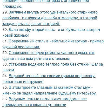
решение, особенно в квартирах с ограниченной
площадью.
29.
Заглянем внутрь этого удивительного старинного
особняка - и откроем для себя атмосферу, в которой
каждая деталь дышит историей.
30.
Дала шкафу второй шанс - и он буквально заиграл
новой жизнью!
31.
Современный стиль в небольшой квартире - пример
удачной реализации.
32.
Современные идеи ремонта частного дома: как
сделать ваш дом уютным и стильным
33.
Установка водяного тёплого пола без стяжки: шаг за
шагом
34.
Водяной теплый пол своими руками под стяжку:
пошаговая инструкция
35.
В этом проекте главным заказчиком стал муж -
именно он задал направление будущему интерьеру.
36.
Водяные теплые полы в частном доме: все
преимущества и нюансы установки