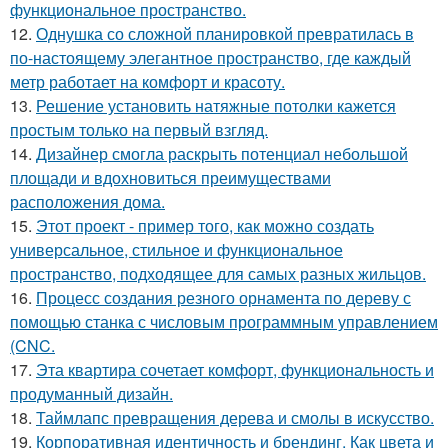
функциональное пространство.
12.
Однушка со сложной планировкой превратилась в
по-настоящему элегантное пространство, где каждый
метр работает на комфорт и красоту.
13.
Решение установить натяжные потолки кажется
простым только на первый взгляд.
14.
Дизайнер смогла раскрыть потенциал небольшой
площади и вдохновиться преимуществами
расположения дома.
15.
Этот проект - пример того, как можно создать
универсальное, стильное и функциональное
пространство, подходящее для самых разных жильцов.
16.
Процесс создания резного орнамента по дереву с
помощью станка с числовым программным управлением
(CNC.
17.
Эта квартира сочетает комфорт, функциональность и
продуманный дизайн.
18.
Таймлапс превращения дерева и смолы в искусство.
19.
Корпоративная идентичность и брендинг. Как цвета и