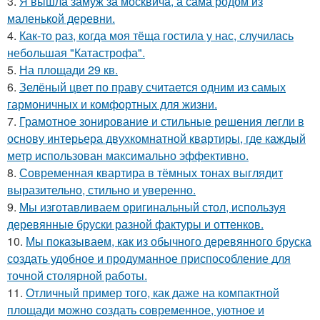
3.
Я вышла замуж за москвича, а сама родом из
маленькой деревни.
4.
Как-то раз, когда моя тёща гостила у нас, случилась
небольшая "Катастрофа".
5.
На площади 29 кв.
6.
Зелёный цвет по праву считается одним из самых
гармоничных и комфортных для жизни.
7.
Грамотное зонирование и стильные решения легли в
основу интерьера двухкомнатной квартиры, где каждый
метр использован максимально эффективно.
8.
Современная квартира в тёмных тонах выглядит
выразительно, стильно и уверенно.
9.
Мы изготавливаем оригинальный стол, используя
деревянные бруски разной фактуры и оттенков.
10.
Мы показываем, как из обычного деревянного бруска
создать удобное и продуманное приспособление для
точной столярной работы.
11.
Отличный пример того, как даже на компактной
площади можно создать современное, уютное и