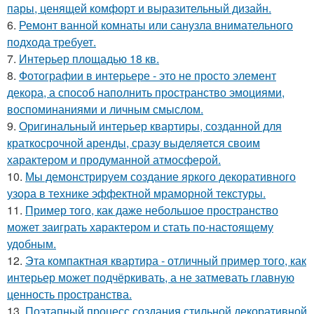
пары, ценящей комфорт и выразительный дизайн.
6.
Ремонт ванной комнаты или санузла внимательного
подхода требует.
7.
Интерьер площадью 18 кв.
8.
Фотографии в интерьере - это не просто элемент
декора, а способ наполнить пространство эмоциями,
воспоминаниями и личным смыслом.
9.
Оригинальный интерьер квартиры, созданной для
краткосрочной аренды, сразу выделяется своим
характером и продуманной атмосферой.
10.
Мы демонстрируем создание яркого декоративного
узора в технике эффектной мраморной текстуры.
11.
Пример того, как даже небольшое пространство
может заиграть характером и стать по-настоящему
удобным.
12.
Эта компактная квартира - отличный пример того, как
интерьер может подчёркивать, а не затмевать главную
ценность пространства.
13.
Поэтапный процесс создания стильной декоративной