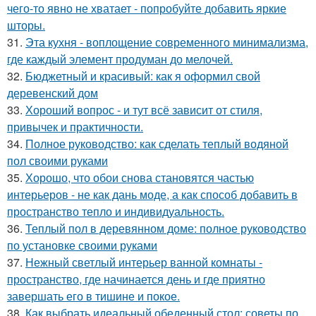
чего-то явно не хватает - попробуйте добавить яркие
шторы.
31.
Эта кухня - воплощение современного минимализма,
где каждый элемент продуман до мелочей.
32.
Бюджетный и красивый: как я оформил свой
деревенский дом
33.
Хороший вопрос - и тут всё зависит от стиля,
привычек и практичности.
34.
Полное руководство: как сделать теплый водяной
пол своими руками
35.
Хорошо, что обои снова становятся частью
интерьеров - не как дань моде, а как способ добавить в
пространство тепло и индивидуальность.
36.
Теплый пол в деревянном доме: полное руководство
по установке своими руками
37.
Нежный светлый интерьер ванной комнаты -
пространство, где начинается день и где приятно
завершать его в тишине и покое.
38.
Как выбрать идеальный обеденный стол: советы по