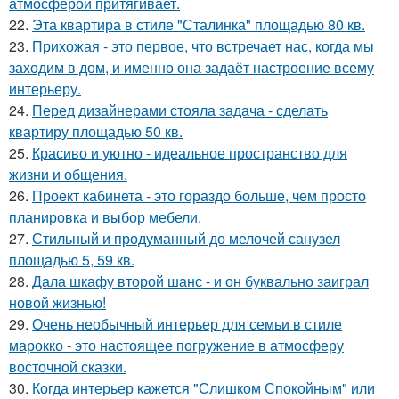
атмосферой притягивает.
22.
Эта квартира в стиле "Сталинка" площадью 80 кв.
23.
Прихожая - это первое, что встречает нас, когда мы
заходим в дом, и именно она задаёт настроение всему
интерьеру.
24.
Перед дизайнерами стояла задача - сделать
квартиру площадью 50 кв.
25.
Красиво и уютно - идеальное пространство для
жизни и общения.
26.
Проект кабинета - это гораздо больше, чем просто
планировка и выбор мебели.
27.
Стильный и продуманный до мелочей санузел
площадью 5, 59 кв.
28.
Дала шкафу второй шанс - и он буквально заиграл
новой жизнью!
29.
Очень необычный интерьер для семьи в стиле
марокко - это настоящее погружение в атмосферу
восточной сказки.
30.
Когда интерьер кажется "Слишком Спокойным" или