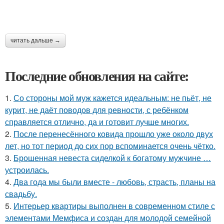
читать дальше →
Последние обновления на сайте:
1.
Со стороны мой муж кажется идеальным: не пьёт, не
курит, не даёт поводов для ревности, с ребёнком
справляется отлично, да и готовит лучше многих.
2.
После перенесённого ковида прошло уже около двух
лет, но тот период до сих пор вспоминается очень чётко.
3.
Брошенная невеста сиделкой к богатому мужчине …
устроилась.
4.
Два года мы были вместе - любовь, страсть, планы на
свадьбу.
5.
Интерьер квартиры выполнен в современном стиле с
элементами Мемфиса и создан для молодой семейной