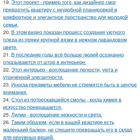
19.
Этот проект - пример того, как дизайнер смог
превратить квартиру с неудобной планировкой в
комфортное и элегантное пространство для молодой
семьи.
20.
В этом видео показан процесс создания уютного
пледа из пряжи крупной вязки в нежном лавандовом
цвете.
21.
В последние годы всё больше людей осознанно
отказываются от штор в интерьере.
22.
Этот интерьер - воплощение легкости, уюта и
утончённой элегантности.
23.
Иногда предметы мебели не стремятся быть в центре
внимания.
24.
Стол из потрескавшейся смолы - когда химия в
искусство превращается.
25.
Лилии - воплощение нежности и света.
26.
Таким образом, если в вашей квартире есть
маленький балкон, не спешите превращать его в склад
для ненужных вещей.