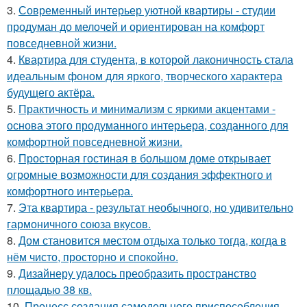
3.
Современный интерьер уютной квартиры - студии
продуман до мелочей и ориентирован на комфорт
повседневной жизни.
4.
Квартира для студента, в которой лаконичность стала
идеальным фоном для яркого, творческого характера
будущего актёра.
5.
Практичность и минимализм с яркими акцентами -
основа этого продуманного интерьера, созданного для
комфортной повседневной жизни.
6.
Просторная гостиная в большом доме открывает
огромные возможности для создания эффектного и
комфортного интерьера.
7.
Эта квартира - результат необычного, но удивительно
гармоничного союза вкусов.
8.
Дом становится местом отдыха только тогда, когда в
нём чисто, просторно и спокойно.
9.
Дизайнеру удалось преобразить пространство
площадью 38 кв.
10.
Процесс создания самодельного приспособления,