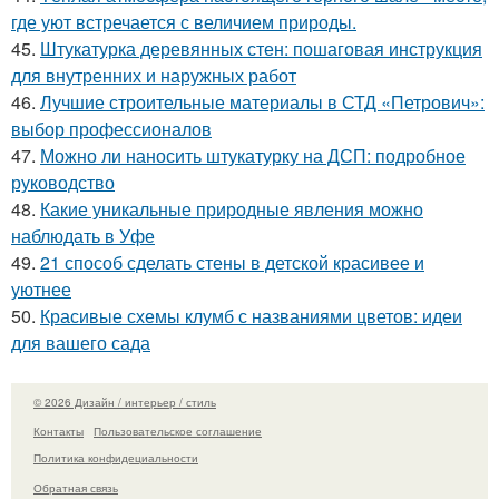
где уют встречается с величием природы.
45.
Штукатурка деревянных стен: пошаговая инструкция
для внутренних и наружных работ
46.
Лучшие строительные материалы в СТД «Петрович»:
выбор профессионалов
47.
Можно ли наносить штукатурку на ДСП: подробное
руководство
48.
Какие уникальные природные явления можно
наблюдать в Уфе
49.
21 способ сделать стены в детской красивее и
уютнее
50.
Красивые схемы клумб с названиями цветов: идеи
для вашего сада
© 2026 Дизайн / интерьер / стиль
Контакты
Пользовательское соглашение
Политика конфидециальности
Обратная связь