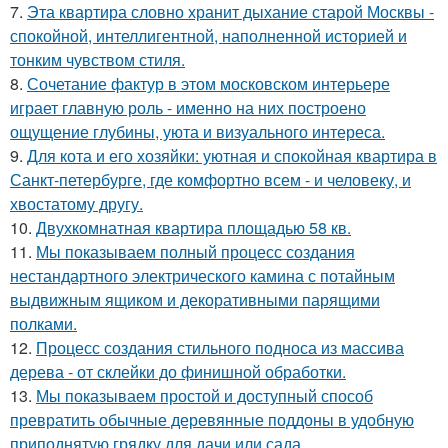
7.
Эта квартира словно хранит дыхание старой Москвы -
спокойной, интеллигентной, наполненной историей и
тонким чувством стиля.
8.
Сочетание фактур в этом московском интерьере
играет главную роль - именно на них построено
ощущение глубины, уюта и визуального интереса.
9.
Для кота и его хозяйки: уютная и спокойная квартира в
Санкт-петербурге, где комфортно всем - и человеку, и
хвостатому другу.
10.
Двухкомнатная квартира площадью 58 кв.
11.
Мы показываем полный процесс создания
нестандартного электрического камина с потайным
выдвижным ящиком и декоративными парящими
полками.
12.
Процесс создания стильного подноса из массива
дерева - от склейки до финишной обработки.
13.
Мы показываем простой и доступный способ
превратить обычные деревянные поддоны в удобную
приподнятую грядку для дачи или сада.