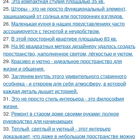
24.
Эта компактная студия площадью 35 кв.
25.
Шторы - это не просто функциональный элемент,
защищающий от солнца или посторонних взглядов.
26.
Маленькая кухня в наших представлениях часто
ассоциируется с теснотой и неудобством.
27.
В этой просторной квартире площадью 83 кв.
28.
На 90 квадратных метрах дизайнеру удалось создать
пространство, наполненное светом, лёгкостью и уютом.
29.
Красиво и уютно - идеальное пространство для
жизни и общения.
30.
Заглянем внутрь этого удивительного старинного
особняка - и откроем для себя атмосферу, в которой
каждая деталь дышит историей.
31.
Это не просто стиль интерьера - это философия
жизни.
32.
Ремонт в старом доме своими руками: полное
руководство для начинающих
33.
Теплый, светлый и уютный - этот интерьер
доказывает, что даже в небольшом пространстве можно