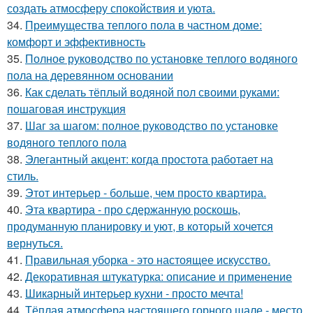
создать атмосферу спокойствия и уюта.
34.
Преимущества теплого пола в частном доме:
комфорт и эффективность
35.
Полное руководство по установке теплого водяного
пола на деревянном основании
36.
Как сделать тёплый водяной пол своими руками:
пошаговая инструкция
37.
Шаг за шагом: полное руководство по установке
водяного теплого пола
38.
Элегантный акцент: когда простота работает на
стиль.
39.
Этот интерьер - больше, чем просто квартира.
40.
Эта квартира - про сдержанную роскошь,
продуманную планировку и уют, в который хочется
вернуться.
41.
Правильная уборка - это настоящее искусство.
42.
Декоративная штукатурка: описание и применение
43.
Шикарный интерьер кухни - просто мечта!
44.
Тёплая атмосфера настоящего горного шале - место,