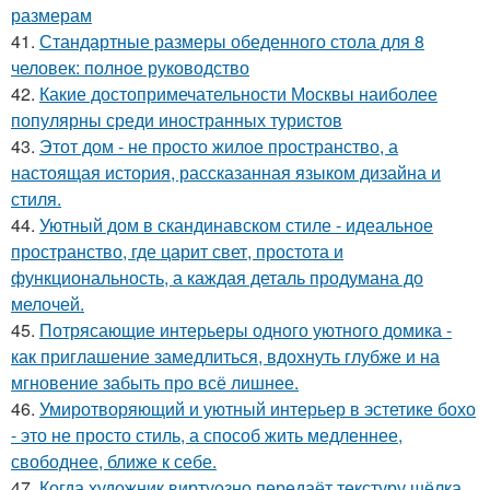
размерам
41.
Стандартные размеры обеденного стола для 8
человек: полное руководство
42.
Какие достопримечательности Москвы наиболее
популярны среди иностранных туристов
43.
Этот дом - не просто жилое пространство, а
настоящая история, рассказанная языком дизайна и
стиля.
44.
Уютный дом в скандинавском стиле - идеальное
пространство, где царит свет, простота и
функциональность, а каждая деталь продумана до
мелочей.
45.
Потрясающие интерьеры одного уютного домика -
как приглашение замедлиться, вдохнуть глубже и на
мгновение забыть про всё лишнее.
46.
Умиротворяющий и уютный интерьер в эстетике бохо
- это не просто стиль, а способ жить медленнее,
свободнее, ближе к себе.
47.
Когда художник виртуозно передаёт текстуру шёлка