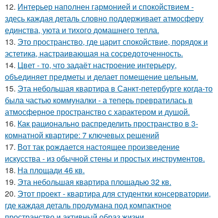
12.
Интерьер наполнен гармонией и спокойствием -
здесь каждая деталь словно поддерживает атмосферу
единства, уюта и тихого домашнего тепла.
13.
Это пространство, где царит спокойствие, порядок и
эстетика, настраивающая на сосредоточенность.
14.
Цвет - то, что задаёт настроение интерьеру,
объединяет предметы и делает помещение цельным.
15.
Эта небольшая квартира в Санкт-петербурге когда-то
была частью коммуналки - а теперь превратилась в
атмосферное пространство с характером и душой.
16.
Как рационально распределить пространство в 3-
комнатной квартире: 7 ключевых решений
17.
Вот так рождается настоящее произведение
искусства - из обычной стены и простых инструментов.
18.
На площади 46 кв.
19.
Эта небольшая квартира площадью 32 кв.
20.
Этот проект - квартира для студентки консерватории,
где каждая деталь продумана под компактное
пространство и активный образ жизни.