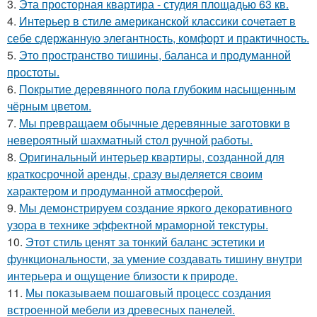
3.
Эта просторная квартира - студия площадью 63 кв.
4.
Интерьер в стиле американской классики сочетает в
себе сдержанную элегантность, комфорт и практичность.
5.
Это пространство тишины, баланса и продуманной
простоты.
6.
Покрытие деревянного пола глубоким насыщенным
чёрным цветом.
7.
Мы превращаем обычные деревянные заготовки в
невероятный шахматный стол ручной работы.
8.
Оригинальный интерьер квартиры, созданной для
краткосрочной аренды, сразу выделяется своим
характером и продуманной атмосферой.
9.
Мы демонстрируем создание яркого декоративного
узора в технике эффектной мраморной текстуры.
10.
Этот стиль ценят за тонкий баланс эстетики и
функциональности, за умение создавать тишину внутри
интерьера и ощущение близости к природе.
11.
Мы показываем пошаговый процесс создания
встроенной мебели из древесных панелей.