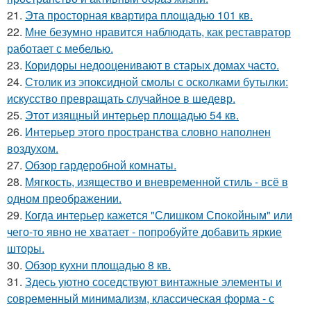
21.
Эта просторная квартира площадью 101 кв.
22.
Мне безумно нравится наблюдать, как реставратор
работает с мебелью.
23.
Коридоры недооценивают в старых домах часто.
24.
Столик из эпоксидной смолы с осколками бутылки:
искусство превращать случайное в шедевр.
25.
Этот изящный интерьер площадью 54 кв.
26.
Интерьер этого пространства словно наполнен
воздухом.
27.
Обзор гардеробной комнаты.
28.
Мягкость, изящество и вневременной стиль - всё в
одном преображении.
29.
Когда интерьер кажется "Слишком Спокойным" или
чего-то явно не хватает - попробуйте добавить яркие
шторы.
30.
Обзор кухни площадью 8 кв.
31.
Здесь уютно соседствуют винтажные элементы и
современный минимализм, классическая форма - с