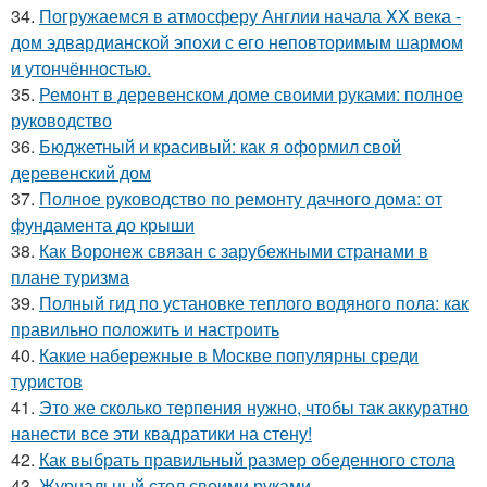
34.
Погружаемся в атмосферу Англии начала XX века -
дом эдвардианской эпохи с его неповторимым шармом
и утончённостью.
35.
Ремонт в деревенском доме своими руками: полное
руководство
36.
Бюджетный и красивый: как я оформил свой
деревенский дом
37.
Полное руководство по ремонту дачного дома: от
фундамента до крыши
38.
Как Воронеж связан с зарубежными странами в
плане туризма
39.
Полный гид по установке теплого водяного пола: как
правильно положить и настроить
40.
Какие набережные в Москве популярны среди
туристов
41.
Это же сколько терпения нужно, чтобы так аккуратно
нанести все эти квадратики на стену!
42.
Как выбрать правильный размер обеденного стола
43.
Журнальный стол своими руками.