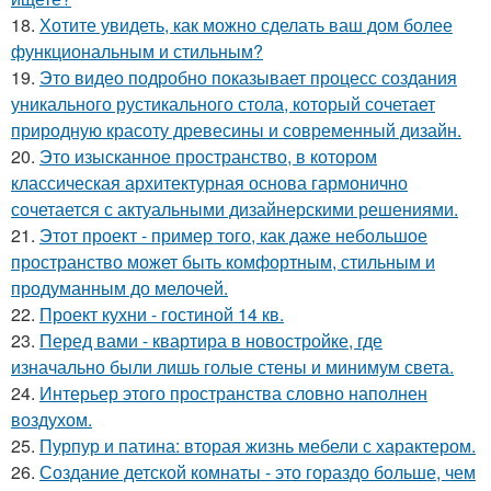
18.
Хотите увидеть, как можно сделать ваш дом более
функциональным и стильным?
19.
Это видео подробно показывает процесс создания
уникального рустикального стола, который сочетает
природную красоту древесины и современный дизайн.
20.
Это изысканное пространство, в котором
классическая архитектурная основа гармонично
сочетается с актуальными дизайнерскими решениями.
21.
Этот проект - пример того, как даже небольшое
пространство может быть комфортным, стильным и
продуманным до мелочей.
22.
Проект кухни - гостиной 14 кв.
23.
Перед вами - квартира в новостройке, где
изначально были лишь голые стены и минимум света.
24.
Интерьер этого пространства словно наполнен
воздухом.
25.
Пурпур и патина: вторая жизнь мебели с характером.
26.
Создание детской комнаты - это гораздо больше, чем