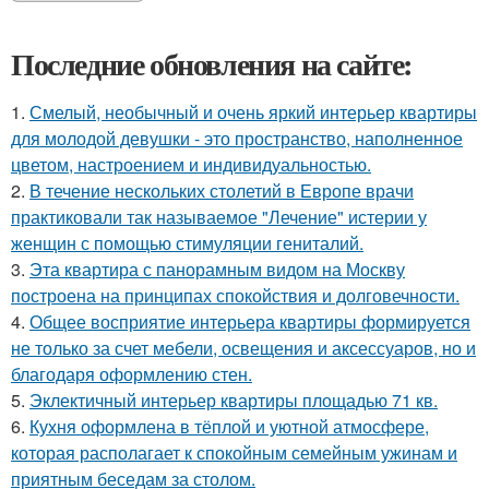
Последние обновления на сайте:
1.
Смелый, необычный и очень яркий интерьер квартиры
для молодой девушки - это пространство, наполненное
цветом, настроением и индивидуальностью.
2.
В течение нескольких столетий в Европе врачи
практиковали так называемое "Лечение" истерии у
женщин с помощью стимуляции гениталий.
3.
Эта квартира с панорамным видом на Москву
построена на принципах спокойствия и долговечности.
4.
Общее восприятие интерьера квартиры формируется
не только за счет мебели, освещения и аксессуаров, но и
благодаря оформлению стен.
5.
Эклектичный интерьер квартиры площадью 71 кв.
6.
Кухня оформлена в тёплой и уютной атмосфере,
которая располагает к спокойным семейным ужинам и
приятным беседам за столом.