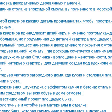
ановка декоративных деревянных панелей.
дание стола из эпоксидной смолы, выполненного в морской
этой квартире каждая деталь продумана так, чтобы простра
есным.
а квартира принадлежит дизайнеру, и именно поэтому каж
большая, но продуманная до деталей квартира площадью 3
тальный процесс нанесения декоративного покрытия с ут
терьер ванной комнаты, где роскошь сочетается с минима
а двухкомнатная Сталинка - воплощение женственности, эле
кий интерьер квартиры для девушки создан под вдохновени
".
терьер уютного загородного дома, где кухня и столовая пл
нии и уюта.
коративная штукатурка с эффектом камня и бетона: стиль и
им средством вы всю обувь в доме отмоете!
вестиционный проект площадью 85 кв.
ологичные и устойчивые материалы в отделке
рдеробная, которая гармонично вписывается в интерьер.