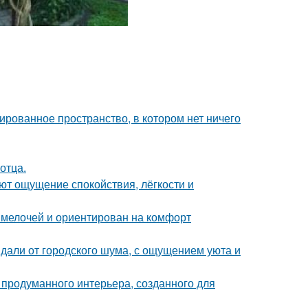
сированное пространство, в котором нет ничего
отца.
ют ощущение спокойствия, лёгкости и
 мелочей и ориентирован на комфорт
вдали от городского шума, с ощущением уюта и
 продуманного интерьера, созданного для