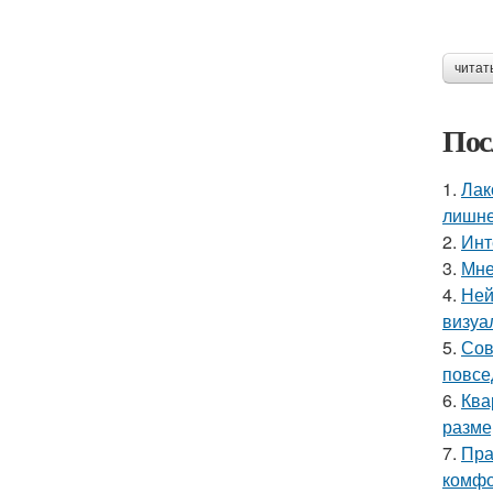
читат
Пос
1.
Лак
лишне
2.
Инт
3.
Мне
4.
Ней
визуа
5.
Сов
повсе
6.
Ква
разме
7.
Пра
комфо