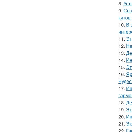
8.
Уст
9.
Соз
китов.
10.
В 
интер
11.
Эт
12.
Не
13.
Де
14.
Ин
15.
Эт
16.
Яр
Чудес
17.
Ин
гармо
18.
Де
19.
Эт
20.
Ин
21.
Эк
22.
Га