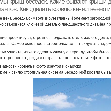
мы крыш беседок. Какие бывают крыши дл
антов. Как сделать кровлю качественно и
е века беседка символизирует главный элемент загородной
ко становится ключевой деталью ландшафтного дизайна пр
ние проектируют, стремясь подражать стилю жилого дома,
иалы. Самое основное в строительстве — придумать надеж
атьи узнайте, из чего сделать уличную веранду, чтобы было
ть строение от дождя и ветра, а также посмотрите фото пос
видности кровель и фото изнутри и снаружи
рме и стилю стропильная система беседочной кровли бывае