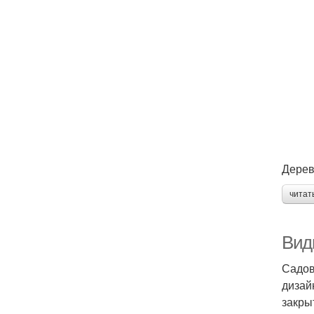
Дерев
читат
Вид
Садов
дизай
закры