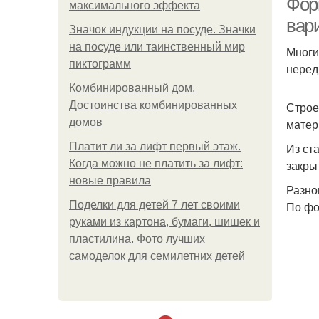
Фор
максимального эффекта
вари
Значок индукции на посуде. Значки
на посуде или таинственный мир
Многи
пиктограмм
неред
Комбинированный дом.
Достоинства комбинированных
Строе
домов
матер
Платит ли за лифт первый этаж.
Из ст
Когда можно не платить за лифт:
закры
новые правила
Разно
Поделки для детей 7 лет своими
По фо
руками из картона, бумаги, шишек и
пластилина. Фото лучших
самоделок для семилетних детей