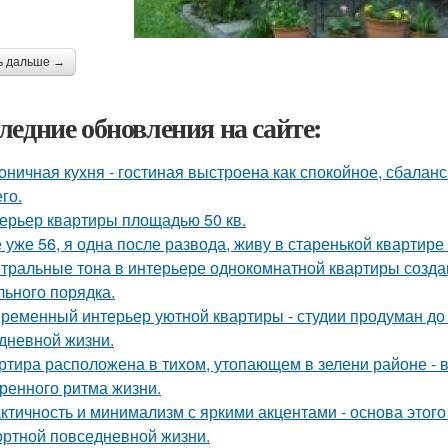
ь дальше →
ледние обновления на сайте:
оничная кухня - гостиная выстроена как спокойное, сбалан
го.
ерьер квартиры площадью 50 кв.
 уже 56, я одна после развода, живу в старенькой квартире 
тральные тона в интерьере однокомнатной квартиры созда
льного порядка.
ременный интерьер уютной квартиры - студии продуман до
дневной жизни.
ртира расположена в тихом, утопающем в зелени районе - 
ренного ритма жизни.
ктичность и минимализм с яркими акцентами - основа этого
ртной повседневной жизни.