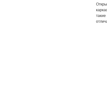
Откры
карка
такие
отлич