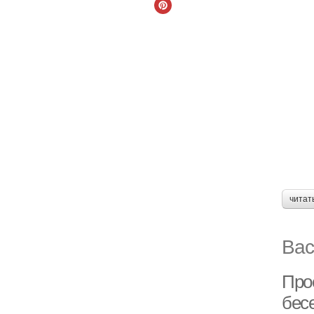
читат
Вас
Про
бес