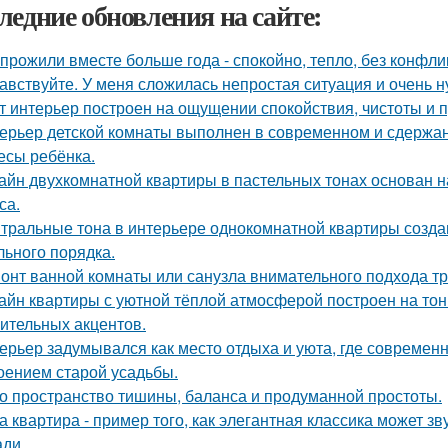
ледние обновления на сайте:
прожили вместе больше года - спокойно, тепло, без конфли
авствуйте. У меня сложилась непростая ситуация и очень 
т интерьер построен на ощущении спокойствия, чистоты и 
ерьер детской комнаты выполнен в современном и сдержа
есы ребёнка.
айн двухкомнатной квартиры в пастельных тонах основан н
са.
тральные тона в интерьере однокомнатной квартиры созда
льного порядка.
онт ванной комнаты или санузла внимательного подхода тр
айн квартиры с уютной тёплой атмосферой построен на тон
ительных акцентов.
ерьер задумывался как место отдыха и уюта, где современ
оением старой усадьбы.
о пространство тишины, баланса и продуманной простоты.
а квартира - пример того, как элегантная классика может з
ди.