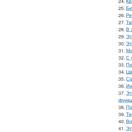
24.
Кр
25.
Бю
26.
Ре
27.
Тю
28.
В 
29.
Эт
30.
Эт
31.
Ма
32.
С 
33.
По
34.
Цв
35.
Со
36.
Ин
37.
Эт
функц
38.
По
39.
Те
40.
Во
41.
Эт