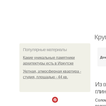
Кру
Популярные материалы
Дом
Какие уникальные памятники
архитектуры есть в Иркутске
Уютная, атмосферная квартира -
студия, площадью - 44 кв.
Из 
гли
Солом
подго