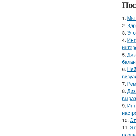
Пос
1.
Мы 
2.
Здр
3.
Это
4.
Инт
интер
5.
Диз
балан
6.
Ней
визуа
7.
Рем
8.
Диз
выраз
9.
Инт
настр
10.
Эт
11.
Эт
площа