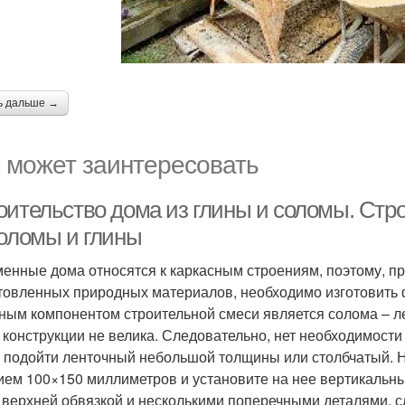
ь дальше →
 может заинтересовать
оительство дома из глины и соломы. Стр
соломы и глины
енные дома относятся к каркасным строениям, поэтому, пр
товленных природных материалов, необходимо изготовить фу
ным компонентом строительной смеси является солома – ле
 конструкции не велика. Следовательно, нет необходимост
 подойти ленточный небольшой толщины или столбчатый. Н
ием 100×150 миллиметров и установите на нее вертикальны
 верхней обвязкой и несколькими поперечными деталями, 