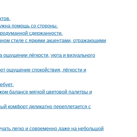
ктов.
нужна помощь со стороны.
продуманной сдержанности.
нном стиле с яркими акцентами, отражающими
а ощущении лёгкости, уюта и визуального
ют ощущение спокойствия, лёгкости и
ебует.
ком балансе мягкой цветовой палитры и
ный комфорт деликатно переплетается с
вучать легко и современно даже на небольшой