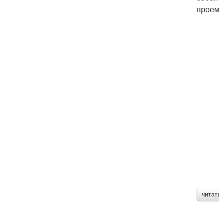
проем
читат