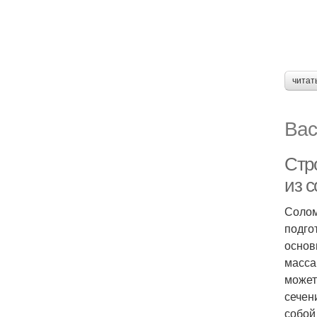
читат
Вас
Стр
из 
Солом
подго
основ
масса
может
сечен
собой