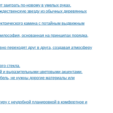
т заиграть по-новому в умелых руках.
ождественскую звезду из обычных деревянных
ектрического камина с потайным выдвижным
философия, основанная на принципах порядка,
авно переходят друг в друга, создавая атмосферу
го стекла.
ой и выразительными цветовыми акцентами.
ебель, не нужны дорогие материалы или
ртиру с неудобной планировкой в комфортное и