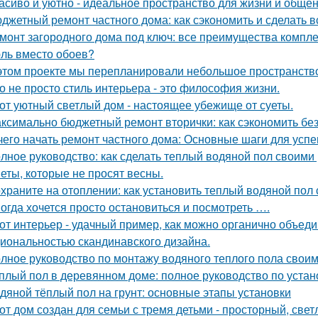
асиво и уютно - идеальное пространство для жизни и общен
джетный ремонт частного дома: как сэкономить и сделать 
монт загородного дома под ключ: все преимущества компл
ль вместо обоев?
этом проекте мы перепланировали небольшое пространство 
о не просто стиль интерьера - это философия жизни.
от уютный светлый дом - настоящее убежище от суеты.
ксимально бюджетный ремонт вторички: как сэкономить без
чего начать ремонт частного дома: Основные шаги для усп
лное руководство: как сделать теплый водяной пол своими
еты, которые не просят весны.
храните на отоплении: как установить теплый водяной пол
огда хочется просто остановиться и посмотреть ….
от интерьер - удачный пример, как можно органично объед
иональностью скандинавского дизайна.
лное руководство по монтажу водяного теплого пола свои
плый пол в деревянном доме: полное руководство по устан
дяной тёплый пол на грунт: основные этапы установки
от дом создан для семьи с тремя детьми - просторный, све