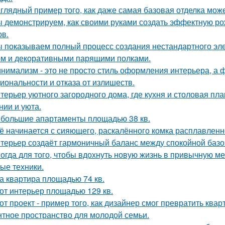
глядный пример того, как даже самая базовая отделка може
 демонстрируем, как своими руками создать эффектную р
ов.
 показываем полный процесс создания нестандартного эл
м и декоративными парящими полками.
нимализм - это не просто стиль оформления интерьера, а 
иональности и отказа от излишеств.
терьер уютного загородного дома, где кухня и столовая пл
нии и уюта.
большие апартаменты площадью 38 кв.
ё начинается с сияющего, раскалённого комка расплавленно
терьер создаёт гармоничный баланс между спокойной баз
огда для того, чтобы вдохнуть новую жизнь в привычную м
ые техники.
а квартира площадью 74 кв.
от интерьер площадью 129 кв.
от проект - пример того, как дизайнер смог превратить ква
нтное пространство для молодой семьи.