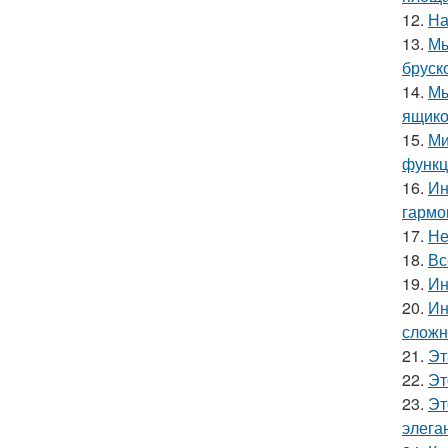
12.
На
13.
Мы
бруск
14.
Мы
ящико
15.
Ми
функц
16.
Ин
гармо
17.
Не
18.
Вс
19.
Ин
20.
Ин
сложн
21.
Эт
22.
Эт
23.
Эт
элега