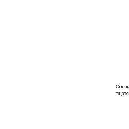
Солом
тщате