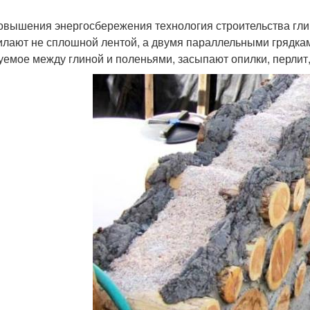
овышения энергосбережения технология строительства гли
илают не сплошной лентой, а двумя параллельными грядками
уемое между глиной и поленьями, засыпают опилки, перлит,