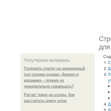
Стр
для
Сод
Популярные материалы
С
Д
Положить плитку на деревянный
Л
пол своими руками. Дерево и
у
керамика – почему их
нежелательно совмещать?
Расчет ткани на шторы. Как
рассчитать длину штор
Д
В