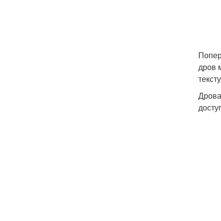
Попер
дров 
тексту
Дрова
досту