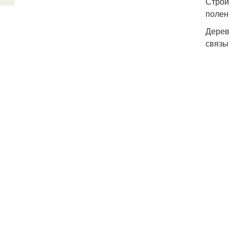
Строи
полен
Дерев
связы