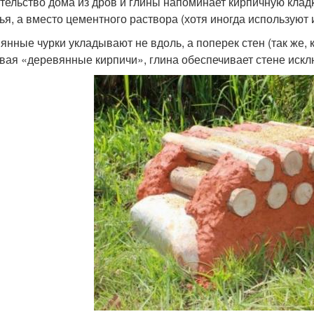
тельство дома из дров и глины напоминает кирпичную кладк
ья, а вместо цементного раствора (хотя иногда используют 
янные чурки укладывают не вдоль, а поперек стен (так же, 
вая «деревянные кирпичи», глина обеспечивает стене искл