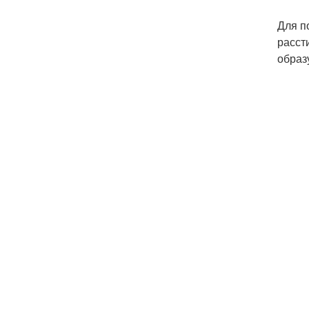
Для п
расст
образ