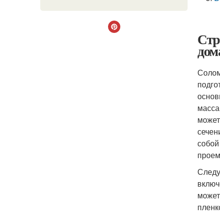
Стр
дом
Солом
подго
основ
масса
может
сечен
собой
проем
Следу
включ
может
пленк