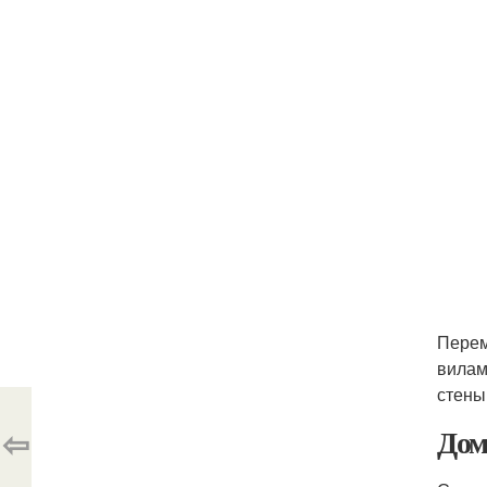
Перем
вилам
стены
⇦
Дом