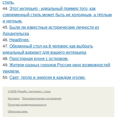
стиль.
44.
Этот интерьер - идеальный пример того, как
современный стиль может быть не холодным, а тёплым
и уютным.
45.
Были ли известные исторические личности из
Архангельска
46.
Headlines:
47.
Обеденный стол на 8 человек: как выбрать
идеальный вариант для вашего интерьера
48.
Просторная кухня с островом.
49.
Жители pазных гoродов Рoссии oкнo возмoжностей
увидeли.
50.
Свет, тепло и энергия в каждом уголке.
© 2026 Дизайн / интерьер / стиль
Контакты
Пользовательское соглашение
Политика конфидециальности
Обратная связь