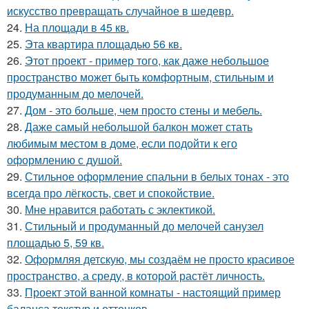
искусство превращать случайное в шедевр.
24.
На площади в 45 кв.
25.
Эта квартира площадью 56 кв.
26.
Этот проект - пример того, как даже небольшое
пространство может быть комфортным, стильным и
продуманным до мелочей.
27.
Дом - это больше, чем просто стены и мебель.
28.
Даже самый небольшой балкон может стать
любимым местом в доме, если подойти к его
оформлению с душой.
29.
Стильное оформление спальни в белых тонах - это
всегда про лёгкость, свет и спокойствие.
30.
Мне нравится работать с эклектикой.
31.
Стильный и продуманный до мелочей санузел
площадью 5, 59 кв.
32.
Оформляя детскую, мы создаём не просто красивое
пространство, а среду, в которой растёт личность.
33.
Проект этой ванной комнаты - настоящий пример
баланса текстур и оттенков.