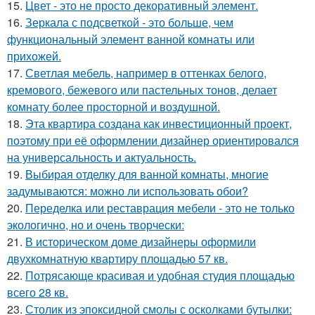
15.
Цвет - это не просто декоративный элемент.
16.
Зеркала с подсветкой - это больше, чем
функциональный элемент ванной комнаты или
прихожей.
17.
Светлая мебель, например в оттенках белого,
кремового, бежевого или пастельных тонов, делает
комнату более просторной и воздушной.
18.
Эта квартира создана как инвестиционный проект,
поэтому при её оформлении дизайнер ориентировался
на универсальность и актуальность.
19.
Выбирая отделку для ванной комнаты, многие
задумываются: можно ли использовать обои?
20.
Переделка или реставрация мебели - это не только
экологично, но и очень творчески:
21.
В историческом доме дизайнеры оформили
двухкомнатную квартиру площадью 57 кв.
22.
Потрясающе красивая и удобная студия площадью
всего 28 кв.
23.
Столик из эпоксидной смолы с осколками бутылки: