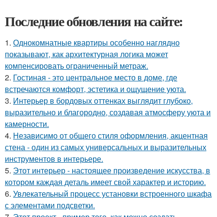
Последние обновления на сайте:
1.
Однокомнатные квартиры особенно наглядно
показывают, как архитектурная логика может
компенсировать ограниченный метраж.
2.
Гостиная - это центральное место в доме, где
встречаются комфорт, эстетика и ощущение уюта.
3.
Интерьер в бордовых оттенках выглядит глубоко,
выразительно и благородно, создавая атмосферу уюта и
камерности.
4.
Независимо от общего стиля оформления, акцентная
стена - один из самых универсальных и выразительных
инструментов в интерьере.
5.
Этот интерьер - настоящее произведение искусства, в
котором каждая деталь имеет свой характер и историю.
6.
Увлекательный процесс установки встроенного шкафа
с элементами подсветки.
7.
Этот проект - пример того, как можно создать