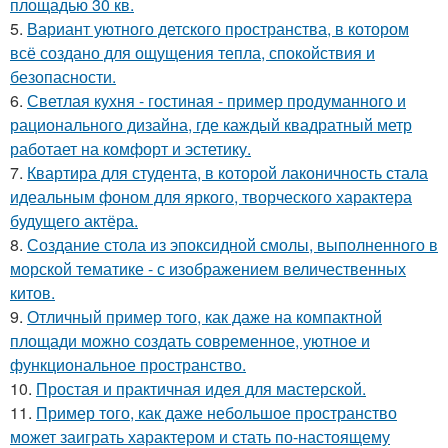
площадью 30 кв.
5.
Вариант уютного детского пространства, в котором
всё создано для ощущения тепла, спокойствия и
безопасности.
6.
Светлая кухня - гостиная - пример продуманного и
рационального дизайна, где каждый квадратный метр
работает на комфорт и эстетику.
7.
Квартира для студента, в которой лаконичность стала
идеальным фоном для яркого, творческого характера
будущего актёра.
8.
Создание стола из эпоксидной смолы, выполненного в
морской тематике - с изображением величественных
китов.
9.
Отличный пример того, как даже на компактной
площади можно создать современное, уютное и
функциональное пространство.
10.
Простая и практичная идея для мастерской.
11.
Пример того, как даже небольшое пространство
может заиграть характером и стать по-настоящему