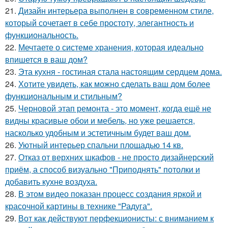
21.
Дизайн интерьера выполнен в современном стиле,
который сочетает в себе простоту, элегантность и
функциональность.
22.
Мечтаете о системе хранения, которая идеально
впишется в ваш дом?
23.
Эта кухня - гостиная стала настоящим сердцем дома.
24.
Хотите увидеть, как можно сделать ваш дом более
функциональным и стильным?
25.
Черновой этап ремонта - это момент, когда ещё не
видны красивые обои и мебель, но уже решается,
насколько удобным и эстетичным будет ваш дом.
26.
Уютный интерьер спальни площадью 14 кв.
27.
Отказ от верхних шкафов - не просто дизайнерский
приём, а способ визуально "Приподнять" потолки и
добавить кухне воздуха.
28.
В этом видео показан процесс создания яркой и
красочной картины в технике "Радуга".
29.
Вот как действуют перфекционисты: с вниманием к