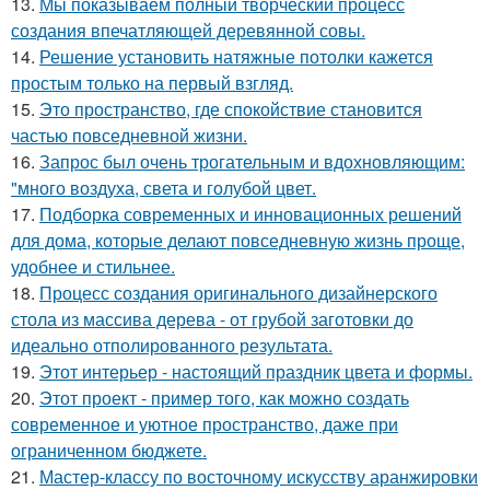
13.
Мы показываем полный творческий процесс
создания впечатляющей деревянной совы.
14.
Решение установить натяжные потолки кажется
простым только на первый взгляд.
15.
Это пространство, где спокойствие становится
частью повседневной жизни.
16.
Запрос был очень трогательным и вдохновляющим:
"много воздуха, света и голубой цвет.
17.
Подборка современных и инновационных решений
для дома, которые делают повседневную жизнь проще,
удобнее и стильнее.
18.
Процесс создания оригинального дизайнерского
стола из массива дерева - от грубой заготовки до
идеально отполированного результата.
19.
Этот интерьер - настоящий праздник цвета и формы.
20.
Этот проект - пример того, как можно создать
современное и уютное пространство, даже при
ограниченном бюджете.
21.
Мастер-классу по восточному искусству аранжировки