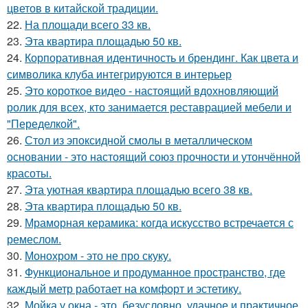
цветов в китайской традиции.
22.
На площади всего 33 кв.
23.
Эта квартира площадью 50 кв.
24.
Корпоративная идентичность и брендинг. Как цвета и
символика клуба интегрируются в интерьер
25.
Это короткое видео - настоящий вдохновляющий
ролик для всех, кто занимается реставрацией мебели и
"Переделкой".
26.
Стол из эпоксидной смолы в металлическом
основании - это настоящий союз прочности и утончённой
красоты.
27.
Эта уютная квартира площадью всего 38 кв.
28.
Эта квартира площадью 50 кв.
29.
Мраморная керамика: когда искусство встречается с
ремеслом.
30.
Монохром - это не про скуку.
31.
Функциональное и продуманное пространство, где
каждый метр работает на комфорт и эстетику.
32.
Мойка у окна - это, безусловно, удачное и практичное