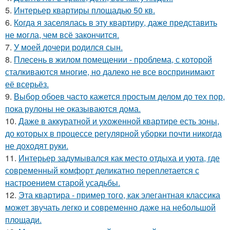
5.
Интерьер квартиры площадью 50 кв.
6.
Когда я заселялась в эту квартиру, даже представить
не могла, чем всё закончится.
7.
У моей дочери родился сын.
8.
Плесень в жилом помещении - проблема, с которой
сталкиваются многие, но далеко не все воспринимают
её всерьёз.
9.
Выбор обоев часто кажется простым делом до тех пор,
пока рулоны не оказываются дома.
10.
Даже в аккуратной и ухоженной квартире есть зоны,
до которых в процессе регулярной уборки почти никогда
не доходят руки.
11.
Интерьер задумывался как место отдыха и уюта, где
современный комфорт деликатно переплетается с
настроением старой усадьбы.
12.
Эта квартира - пример того, как элегантная классика
может звучать легко и современно даже на небольшой
площади.