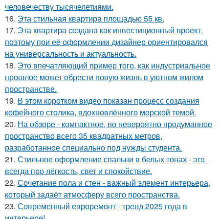
человечеству тысячелетиями.
16.
Эта стильная квартира площадью 55 кв.
17.
Эта квартира создана как инвестиционный проект,
поэтому при её оформлении дизайнер ориентировался
на универсальность и актуальность.
18.
Это впечатляющий пример того, как индустриальное
прошлое может обрести новую жизнь в уютном жилом
пространстве.
19.
В этом коротком видео показан процесс создания
кофейного столика, вдохновлённого морской темой.
20.
На обзоре - компактное, но невероятно продуманное
пространство всего 35 квадратных метров,
разработанное специально под нужды студента.
21.
Стильное оформление спальни в белых тонах - это
всегда про лёгкость, свет и спокойствие.
22.
Сочетание пола и стен - важный элемент интерьера,
который задаёт атмосферу всего пространства.
23.
Современный евроремонт - тренд 2025 года в
интерьере!