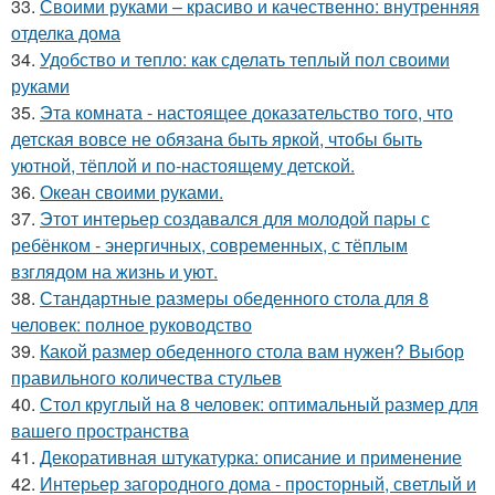
33.
Своими руками – красиво и качественно: внутренняя
отделка дома
34.
Удобство и тепло: как сделать теплый пол своими
руками
35.
Эта комната - настоящее доказательство того, что
детская вовсе не обязана быть яркой, чтобы быть
уютной, тёплой и по-настоящему детской.
36.
Океан своими руками.
37.
Этот интерьер создавался для молодой пары с
ребёнком - энергичных, современных, с тёплым
взглядом на жизнь и уют.
38.
Стандартные размеры обеденного стола для 8
человек: полное руководство
39.
Какой размер обеденного стола вам нужен? Выбор
правильного количества стульев
40.
Стол круглый на 8 человек: оптимальный размер для
вашего пространства
41.
Декоративная штукатурка: описание и применение
42.
Интерьер загородного дома - просторный, светлый и