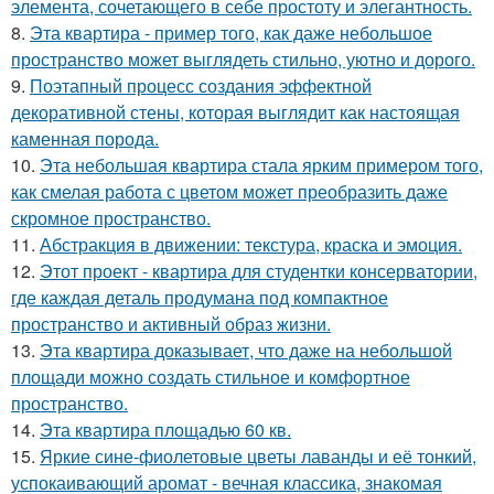
элемента, сочетающего в себе простоту и элегантность.
8.
Эта квартира - пример того, как даже небольшое
пространство может выглядеть стильно, уютно и дорого.
9.
Поэтапный процесс создания эффектной
декоративной стены, которая выглядит как настоящая
каменная порода.
10.
Эта небольшая квартира стала ярким примером того,
как смелая работа с цветом может преобразить даже
скромное пространство.
11.
Абстракция в движении: текстура, краска и эмоция.
12.
Этот проект - квартира для студентки консерватории,
где каждая деталь продумана под компактное
пространство и активный образ жизни.
13.
Эта квартира доказывает, что даже на небольшой
площади можно создать стильное и комфортное
пространство.
14.
Эта квартира площадью 60 кв.
15.
Яркие сине-фиолетовые цветы лаванды и её тонкий,
успокаивающий аромат - вечная классика, знакомая