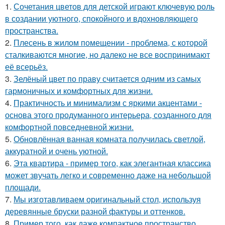
1.
Сочетания цветов для детской играют ключевую роль
в создании уютного, спокойного и вдохновляющего
пространства.
2.
Плесень в жилом помещении - проблема, с которой
сталкиваются многие, но далеко не все воспринимают
её всерьёз.
3.
Зелёный цвет по праву считается одним из самых
гармоничных и комфортных для жизни.
4.
Практичность и минимализм с яркими акцентами -
основа этого продуманного интерьера, созданного для
комфортной повседневной жизни.
5.
Обновлённая ванная комната получилась светлой,
аккуратной и очень уютной.
6.
Эта квартира - пример того, как элегантная классика
может звучать легко и современно даже на небольшой
площади.
7.
Мы изготавливаем оригинальный стол, используя
деревянные бруски разной фактуры и оттенков.
8.
Пример того, как даже компактное пространство