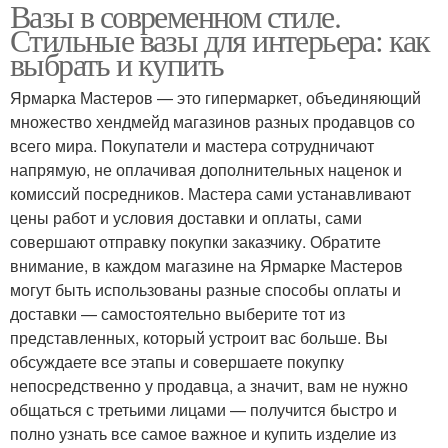
Вазы в современном стиле.
Вазы в интерьере
Вазы для украшения
Стильные вазы для интерьера: как
выбрать и купить
Ярмарка Мастеров — это гипермаркет, объединяющий
множество хендмейд магазинов разных продавцов со
Модные вазы
Вазы для цветов
всего мира. Покупатели и мастера сотрудничают
напрямую, не оплачивая дополнительных наценок и
комиссий посредников. Мастера сами устанавливают
цены работ и условия доставки и оплаты, сами
Белая ваза
совершают отправку покупки заказчику. Обратите
внимание, в каждом магазине на Ярмарке Мастеров
могут быть использованы разные способы оплаты и
доставки — самостоятельно выберите тот из
представленных, который устроит вас больше. Вы
обсуждаете все этапы и совершаете покупку
непосредственно у продавца, а значит, вам не нужно
общаться с третьими лицами — получится быстро и
полно узнать все самое важное и купить изделие из