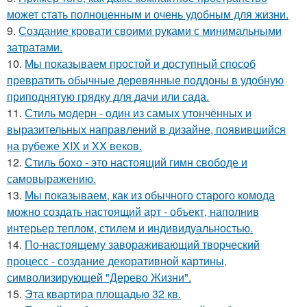
может стать полноценным и очень удобным для жизни.
9.
Создание кровати своими руками с минимальными
затратами.
10.
Мы показываем простой и доступный способ
превратить обычные деревянные поддоны в удобную
приподнятую грядку для дачи или сада.
11.
Стиль модерн - один из самых утончённых и
выразительных направлений в дизайне, появившийся
на рубеже XIX и XX веков.
12.
Стиль бохо - это настоящий гимн свободе и
самовыражению.
13.
Мы показываем, как из обычного старого комода
можно создать настоящий арт - объект, наполнив
интерьер теплом, стилем и индивидуальностью.
14.
По-настоящему завораживающий творческий
процесс - создание декоративной картины,
символизирующей "Дерево Жизни".
15.
Эта квартира площадью 32 кв.