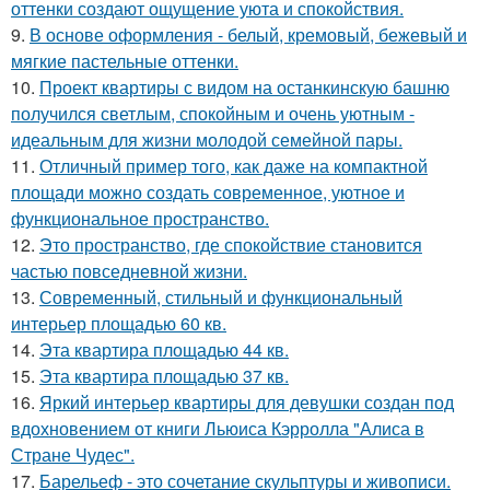
оттенки создают ощущение уюта и спокойствия.
9.
В основе оформления - белый, кремовый, бежевый и
мягкие пастельные оттенки.
10.
Проект квартиры с видом на останкинскую башню
получился светлым, спокойным и очень уютным -
идеальным для жизни молодой семейной пары.
11.
Отличный пример того, как даже на компактной
площади можно создать современное, уютное и
функциональное пространство.
12.
Это пространство, где спокойствие становится
частью повседневной жизни.
13.
Современный, стильный и функциональный
интерьер площадью 60 кв.
14.
Эта квартира площадью 44 кв.
15.
Эта квартира площадью 37 кв.
16.
Яркий интерьер квартиры для девушки создан под
вдохновением от книги Льюиса Кэрролла "Алиса в
Стране Чудес".
17.
Барельеф - это сочетание скульптуры и живописи.