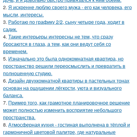
2.
Я искренне люблю своего мужа - его как человека, его
мысли, интересы.
3.
Работаю по графику 2/2, сыну четыре года, ходит в
садик.
4.
Такие интерьеры интересны не тем, что сразу
бросаются в глаза, а тем, как они ведут себя со
временем.
5.
Изначально это была однокомнатная квартира, но
пространство решили переосмыслить и превратить в
полноценную студию.
6.
Дизайн двухкомнатной квартиры в пастельных тонах
основан на ощущении лёгкости, уюта и визуального
баланса.
7.
Пример того, как грамотное планировочное решение
может полностью изменить восприятие небольшого
пространства.
8.
Атмосферная кухня - гостиная выполнена в тёплой и
гармоничной цветовой палитре, где натуральные