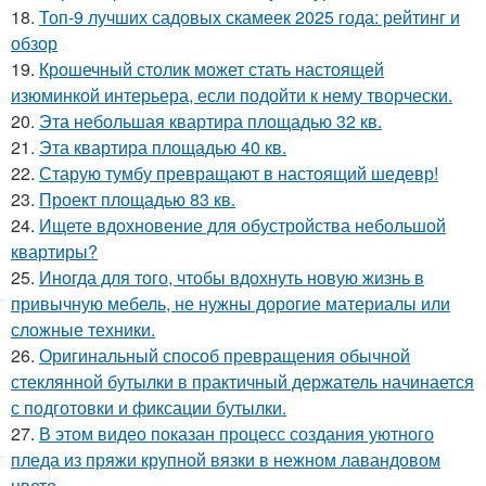
18.
Топ-9 лучших садовых скамеек 2025 года: рейтинг и
обзор
19.
Крошечный столик может стать настоящей
изюминкой интерьера, если подойти к нему творчески.
20.
Эта небольшая квартира площадью 32 кв.
21.
Эта квартира площадью 40 кв.
22.
Старую тумбу превращают в настоящий шедевр!
23.
Проект площадью 83 кв.
24.
Ищете вдохновение для обустройства небольшой
квартиры?
25.
Иногда для того, чтобы вдохнуть новую жизнь в
привычную мебель, не нужны дорогие материалы или
сложные техники.
26.
Оригинальный способ превращения обычной
стеклянной бутылки в практичный держатель начинается
с подготовки и фиксации бутылки.
27.
В этом видео показан процесс создания уютного
пледа из пряжи крупной вязки в нежном лавандовом
цвете.