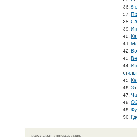
36.
8 
37.
По
38.
Св
39.
Ин
40.
Ка
41.
Мо
42.
Во
43.
Ве
44.
Ин
стиль
45.
Ка
46.
Эт
47.
Ча
48.
Об
49.
Фу
50.
Гд
© 2026 Дизайн / интерьер / стиль