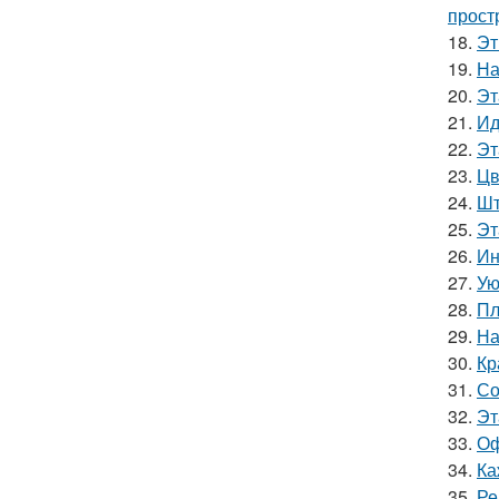
прост
18.
Эт
19.
На
20.
Эт
21.
Ид
22.
Эт
23.
Цв
24.
Шт
25.
Эт
26.
Ин
27.
Ую
28.
Пл
29.
На
30.
Кр
31.
Со
32.
Эт
33.
Оф
34.
Ка
35.
Ре