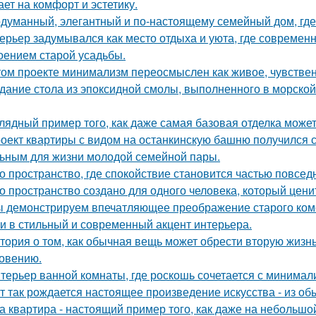
ает на комфорт и эстетику.
думанный, элегантный и по-настоящему семейный дом, где 
ерьер задумывался как место отдыха и уюта, где современ
оением старой усадьбы.
том проекте минимализм переосмыслен как живое, чувственн
дание стола из эпоксидной смолы, выполненного в морской
лядный пример того, как даже самая базовая отделка может
оект квартиры с видом на останкинскую башню получился 
ьным для жизни молодой семейной пары.
о пространство, где спокойствие становится частью повсед
о пространство создано для одного человека, который цени
 демонстрируем впечатляющее преображение старого комо
и в стильный и современный акцент интерьера.
тория о том, как обычная вещь может обрести вторую жизн
овению.
терьер ванной комнаты, где роскошь сочетается с минима
т так рождается настоящее произведение искусства - из об
а квартира - настоящий пример того, как даже на небольш