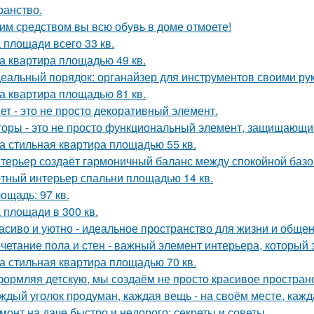
ранство.
им средством вы всю обувь в доме отмоете!
 площади всего 33 кв.
а квартира площадью 49 кв.
еальный порядок: органайзер для инструментов своими ру
а квартира площадью 81 кв.
ет - это не просто декоративный элемент.
оры - это не просто функциональный элемент, защищающий
а стильная квартира площадью 55 кв.
терьер создаёт гармоничный баланс между спокойной баз
тный интерьер спальни площадью 14 кв.
ощадь: 97 кв.
 площади в 300 кв.
асиво и уютно - идеальное пространство для жизни и общен
четание пола и стен - важный элемент интерьера, который 
а стильная квартира площадью 70 кв.
ормляя детскую, мы создаём не просто красивое пространств
ждый уголок продуман, каждая вещь - на своём месте, кажд
монт на даче быстро и недорого: секреты и советы