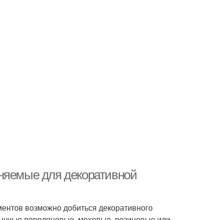
еняемые для декоративной
ментов возможно добиться декоративного
бычные поролоновые, меховые, резиновые или