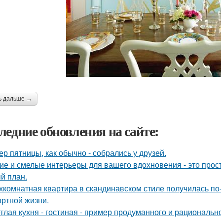
ь дальше →
ледние обновления на сайте:
ер пятницы, как обычно - собрались у друзей.
ие и смелые интерьеры для вашего вдохновения - это прост
й план.
хкомнатная квартира в скандинавском стиле получилась п
ртной жизни.
тлая кухня - гостиная - пример продуманного и рациональн