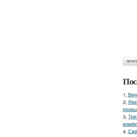
читат
Пос
1.
Веч
2.
Ярк
первы
3.
Трё
комфо
4.
Све