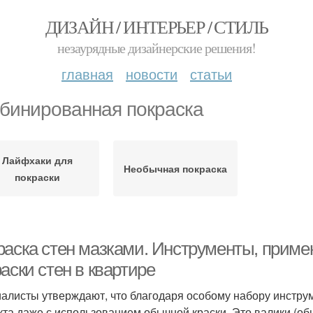
ДИЗАЙН / ИНТЕРЬЕР / СТИЛЬ
незаурядные дизайнерские решения!
главная
новости
статьи
бинированная покраска
Лайфхаки для
Необычная покраска
покраски
раска стен мазками. Инструменты, прим
аски стен в квартире
алисты утверждают, что благодаря особому набору инстру
та даже с использованием обычной краски. Это валики (о