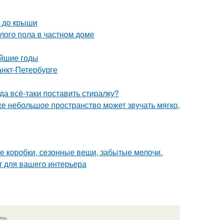
а до крыши
лого пола в частном доме
айшие годы
анкт-Петербурге
а всё-таки поставить стиралку?
же небольшое пространство может звучать мягко,
е коробки, сезонные вещи, забытые мелочи.
т для вашего интерьера
язь