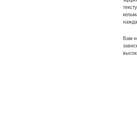
текст
кельм
нажда
Вам н
завис
высок