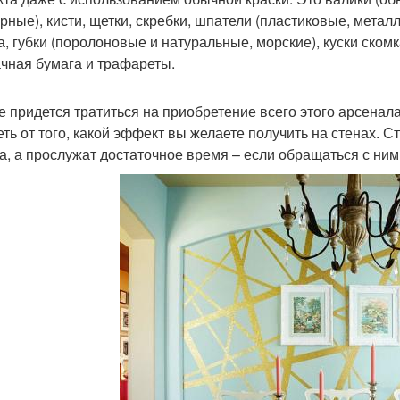
урные), кисти, щетки, скребки, шпатели (пластиковые, метал
а, губки (поролоновые и натуральные, морские), куски ском
чная бумага и трафареты.
е придется тратиться на приобретение всего этого арсенала
еть от того, какой эффект вы желаете получить на стенах. С
а, а прослужат достаточное время – если обращаться с ними