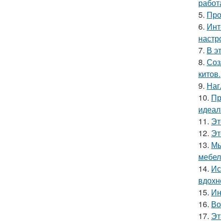
работ
5.
Про
6.
Инт
настр
7.
В э
8.
Соз
китов.
9.
Наг
10.
Пр
идеал
11.
Эт
12.
Эт
13.
Мы
мебел
14.
Ис
вдохн
15.
Ин
16.
Во
17.
Эт