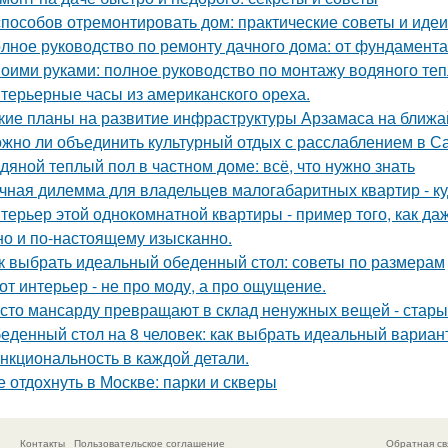
способов отремонтировать дом: практические советы и идеи
лное руководство по ремонту дачного дома: от фундамент
оими руками: полное руководство по монтажу водяного теп
терьерные часы из американского ореха.
кие планы на развитие инфраструктуры Арзамаса на ближ
жно ли объединить культурный отдых с расслаблением в С
дяной теплый пол в частном доме: всё, что нужно знать
чная дилемма для владельцев малогабаритных квартир - куд
терьер этой однокомнатной квартиры - пример того, как да
но и по-настоящему изысканно.
к выбрать идеальный обеденный стол: советы по размерам
от интерьер - не про моду, а про ощущение.
сто мансарду превращают в склад ненужных вещей - стары
еденный стол на 8 человек: как выбрать идеальный вариан
нкциональность в каждой детали.
е отдохнуть в Москве: парки и скверы
Контакты
Пользовательское соглашение
Обратная св