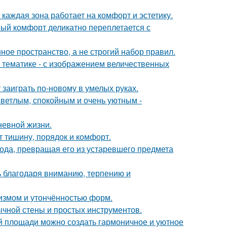
каждая зона работает на комфорт и эстетику.
ный комфорт деликатно переплетается с
ое пространство, а не строгий набор правил.
 тематике - с изображением величественных
 заиграть по-новому в умелых руках.
светлым, спокойным и очень уютным -
невной жизни.
т тишину, порядок и комфорт.
да, превращая его из устаревшего предмета
ь благодаря вниманию, терпению и
лизмом и утончённостью форм.
ычной стены и простых инструментов.
ой площади можно создать гармоничное и уютное