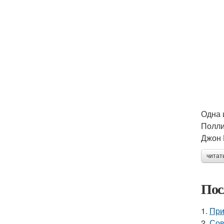
Одна 
Полли
Джон 
читат
Пос
1.
При
2.
Сов