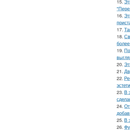
15.
Эт
"Пере
16.
Эт
прист
17.
Та
18.
Св
более
19.
По
выгля
20.
Эт
21.
Дв
22.
Ре
эстети
23.
В 
сдела
24.
От
добав
25.
В 
26.
Фу