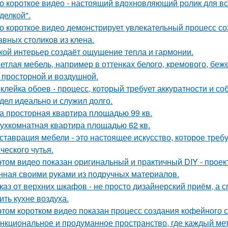
о короткое видео - настоящий вдохновляющий ролик для вс
делкой".
о короткое видео демонстрирует увлекательный процесс со
авных столиков из клена.
кой интерьер создаёт ощущение тепла и гармонии.
етлая мебель, например в оттенках белого, кремового, беж
 просторной и воздушной.
клейка обоев - процесс, который требует аккуратности и со
дел идеально и служил долго.
а просторная квартира площадью 99 кв.
ухкомнатная квартира площадью 62 кв.
ставрация мебели - это настоящее искусство, которое требуе
ческого чутья.
этом видео показан оригинальный и практичный DIY - прое
нная своими руками из подручных материалов.
каз от верхних шкафов - не просто дизайнерский приём, а 
ить кухне воздуха.
этом коротком видео показан процесс создания кофейного 
нкциональное и продуманное пространство, где каждый метр