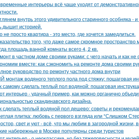
временные интерьеры всё чаще уходят от демонстративно
нтности.
глянем внутрь этого удивительного старинного особняка - и
ь дышит историей.
о не просто квартира - это место, где хочется замедлиться.
казательство того, что даже самое скромное пространство 
гда площадь ванной комнаты всего 4, 2 кв.
монт в частном доме своими руками: с чего начать и как не
ономим вместе: как сэкономить на ремонте дома своими р
лное руководство по ремонту частного дома внутри
Й монтаж водяного теплого пола под стяжку: пошаговая ин
к самому сделать теплый пол водяной: пошаговая инструкц
от интерьер - удачный пример, как можно органично объед
иональностью скандинавского дизайна.
к сделать теплый водяной пол дешево: советы и рекоменда
етлая плитка: любовь с первого взгляда или "Слишком Сте
остор, свет и уют - всё, что мы любим в загородной жизни, 
кие набережные в Москве популярны среди туристов
от интерьер - о неоклассике, но без тяжеловесности и музей