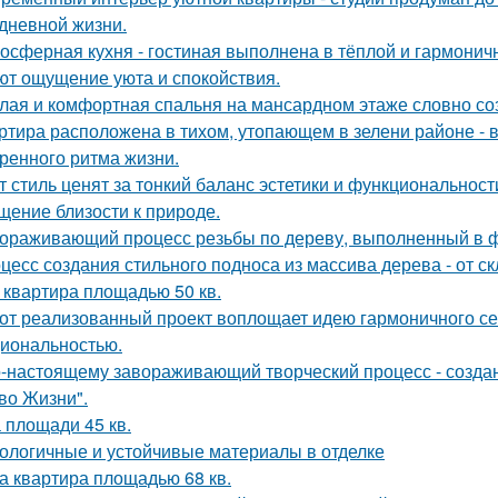
дневной жизни.
осферная кухня - гостиная выполнена в тёплой и гармоничн
ют ощущение уюта и спокойствия.
лая и комфортная спальня на мансардном этаже словно соз
ртира расположена в тихом, утопающем в зелени районе - 
ренного ритма жизни.
т стиль ценят за тонкий баланс эстетики и функциональност
щение близости к природе.
ораживающий процесс резьбы по дереву, выполненный в ф
цесс создания стильного подноса из массива дерева - от с
 квартира площадью 50 кв.
от реализованный проект воплощает идею гармоничного сем
иональностью.
-настоящему завораживающий творческий процесс - созда
во Жизни".
 площади 45 кв.
ологичные и устойчивые материалы в отделке
а квартира площадью 68 кв.