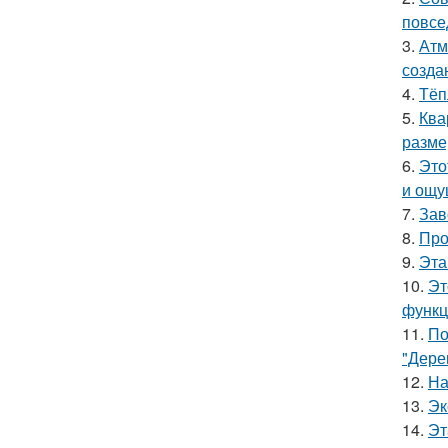
повсе
3.
Атм
созда
4.
Тёп
5.
Ква
разме
6.
Это
и ощу
7.
Зав
8.
Про
9.
Эта
10.
Эт
функц
11.
По
"Дере
12.
На
13.
Эк
14.
Эт