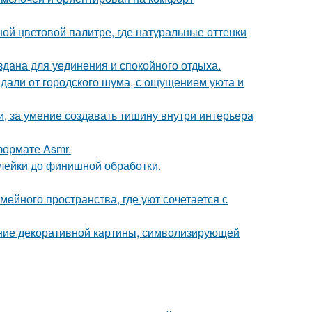
ой цветовой палитре, где натуральные оттенки
дана для уединения и спокойного отдыха.
вдали от городского шума, с ощущением уюта и
и, за умение создавать тишину внутри интерьера
ормате Asmr.
клейки до финишной обработки.
ейного пространства, где уют сочетается с
ние декоративной картины, символизирующей