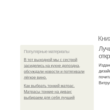
Кни
Лучш
Популярные материалы
отк
В тот выходной мы с сестрой
Издан
засиделись на кухне допоздна,
дизай
обсуждали новости и потягивали
почит
лёгкое вино.
Витрув
Как выбрать тонкий матрас.
Матрасы тонкие на диван:
выбираем для себя лучший