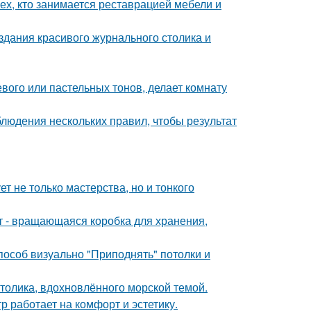
ех, кто занимается реставрацией мебели и
здания красивого журнального столика и
евого или пастельных тонов, делает комнату
блюдения нескольких правил, чтобы результат
т не только мастерства, но и тонкого
кт - вращающаяся коробка для хранения,
способ визуально "Приподнять" потолки и
столика, вдохновлённого морской темой.
 работает на комфорт и эстетику.