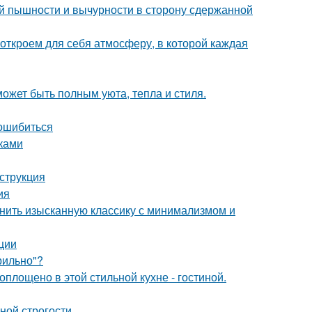
й пышности и вычурности в сторону сдержанной
 откроем для себя атмосферу, в которой каждая
может быть полным уюта, тепла и стиля.
 ошибиться
уками
струкция
ия
инить изысканную классику с минимализмом и
ции
рильно"?
воплощено в этой стильной кухне - гостиной.
ной строгости.