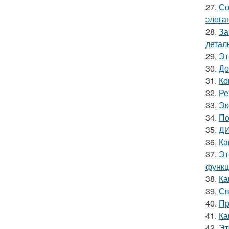
27.
Со
элега
28.
За
детал
29.
Эт
30.
До
31.
Ко
32.
Ре
33.
Эк
34.
По
35.
ДИ
36.
Ка
37.
Эт
функц
38.
Ка
39.
Св
40.
Пр
41.
Ка
42.
Эт