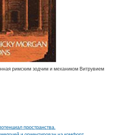
санная римским зодчим и механиком Витрувием
потенциал пространства.
 мелочей и ориентирован на комфорт