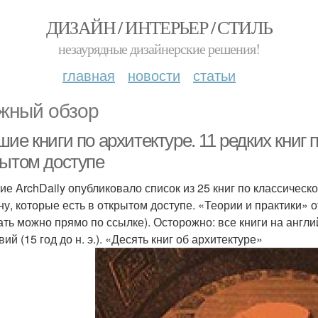
ДИЗАЙН / ИНТЕРЬЕР / СТИЛЬ
незаурядные дизайнерские решения!
главная
новости
статьи
жный обзор
ие книги по архитектуре. 11 редких книг 
рытом доступе
ие ArchDaily опубликовало список из 25 книг по классическ
ну, которые есть в открытом доступе. «Теории и практики» 
ать можно прямо по ссылке). Осторожно: все книги на англий
ий (15 год до н. э.). «Десять книг об архитектуре»