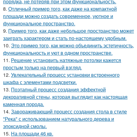
порядка, не потеряв при этом функциональность.
8.
Отличный пример того, как даже на компактной
площади можно создать современное, уютное и
функциональное пространство.
9.
Пример того, как даже небольшое пространство может
заиграть характером и стать по-настоящему удобным.
10.
Это пример того, как можно объединить эстетичность,
функциональность и уют в одном пространстве.
11.
Решение установить натяжные потолки кажется
простым только на первый взгляд.
12.
Увлекательный процесс установки встроенного
шкафа с элементами подсветки.
13.
Поэтапный процесс создания эффектной
декоративной стены, которая выглядит как настоящая
каменная порода.
14.
Завораживающий процесс создания стола в стиле
"Река" с использованием натурального дерева и
эпоксидной смолы.
15.
На площади 46 кв.