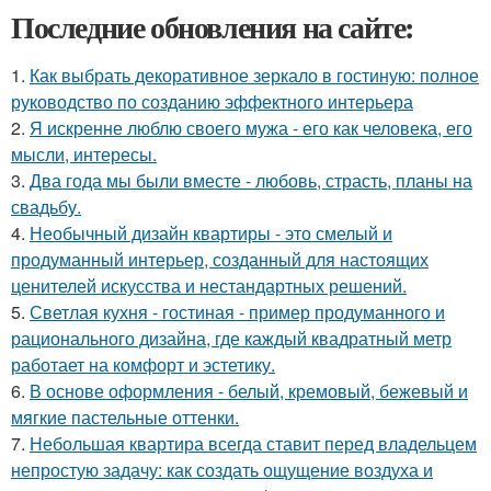
Последние обновления на сайте:
1.
Как выбрать декоративное зеркало в гостиную: полное
руководство по созданию эффектного интерьера
2.
Я искренне люблю своего мужа - его как человека, его
мысли, интересы.
3.
Два года мы были вместе - любовь, страсть, планы на
свадьбу.
4.
Необычный дизайн квартиры - это смелый и
продуманный интерьер, созданный для настоящих
ценителей искусства и нестандартных решений.
5.
Светлая кухня - гостиная - пример продуманного и
рационального дизайна, где каждый квадратный метр
работает на комфорт и эстетику.
6.
В основе оформления - белый, кремовый, бежевый и
мягкие пастельные оттенки.
7.
Небольшая квартира всегда ставит перед владельцем
непростую задачу: как создать ощущение воздуха и