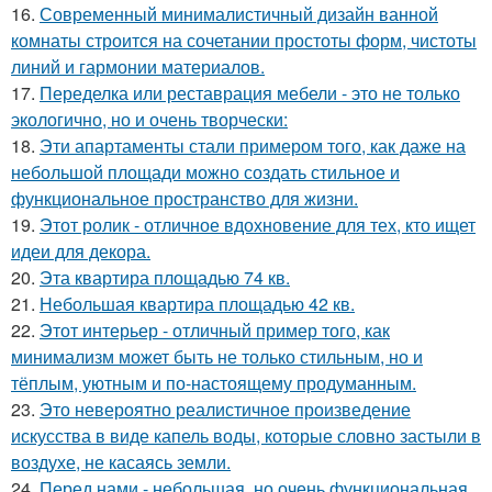
16.
Современный минималистичный дизайн ванной
комнаты строится на сочетании простоты форм, чистоты
линий и гармонии материалов.
17.
Переделка или реставрация мебели - это не только
экологично, но и очень творчески:
18.
Эти апартаменты стали примером того, как даже на
небольшой площади можно создать стильное и
функциональное пространство для жизни.
19.
Этот ролик - отличное вдохновение для тех, кто ищет
идеи для декора.
20.
Эта квартира площадью 74 кв.
21.
Небольшая квартира площадью 42 кв.
22.
Этот интерьер - отличный пример того, как
минимализм может быть не только стильным, но и
тёплым, уютным и по-настоящему продуманным.
23.
Это невероятно реалистичное произведение
искусства в виде капель воды, которые словно застыли в
воздухе, не касаясь земли.
24.
Перед нами - небольшая, но очень функциональная