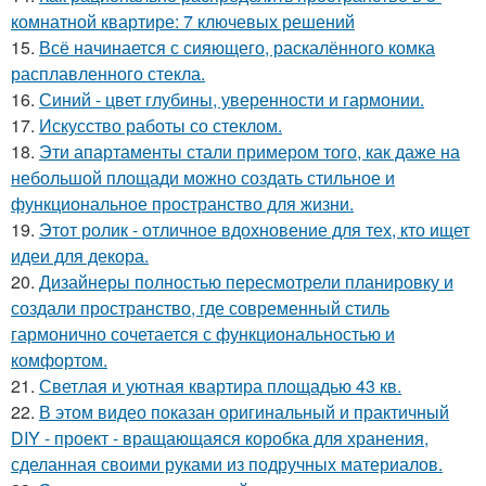
комнатной квартире: 7 ключевых решений
15.
Всё начинается с сияющего, раскалённого комка
расплавленного стекла.
16.
Синий - цвет глубины, уверенности и гармонии.
17.
Искусство работы со стеклом.
18.
Эти апартаменты стали примером того, как даже на
небольшой площади можно создать стильное и
функциональное пространство для жизни.
19.
Этот ролик - отличное вдохновение для тех, кто ищет
идеи для декора.
20.
Дизайнеры полностью пересмотрели планировку и
создали пространство, где современный стиль
гармонично сочетается с функциональностью и
комфортом.
21.
Светлая и уютная квартира площадью 43 кв.
22.
В этом видео показан оригинальный и практичный
DIY - проект - вращающаяся коробка для хранения,
сделанная своими руками из подручных материалов.