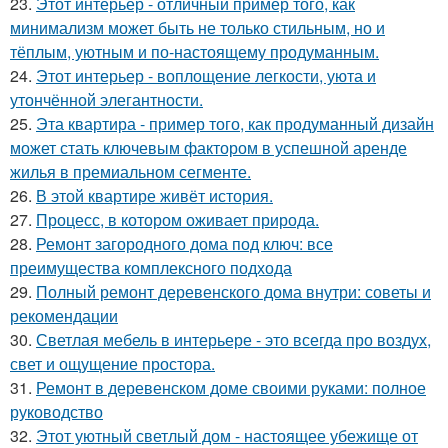
23.
Этот интерьер - отличный пример того, как
минимализм может быть не только стильным, но и
тёплым, уютным и по-настоящему продуманным.
24.
Этот интерьер - воплощение легкости, уюта и
утончённой элегантности.
25.
Эта квартира - пример того, как продуманный дизайн
может стать ключевым фактором в успешной аренде
жилья в премиальном сегменте.
26.
В этой квартире живёт история.
27.
Процесс, в котором оживает природа.
28.
Ремонт загородного дома под ключ: все
преимущества комплексного подхода
29.
Полный ремонт деревенского дома внутри: советы и
рекомендации
30.
Светлая мебель в интерьере - это всегда про воздух,
свет и ощущение простора.
31.
Ремонт в деревенском доме своими руками: полное
руководство
32.
Этот уютный светлый дом - настоящее убежище от