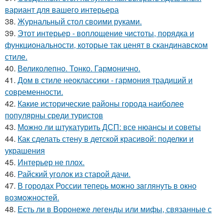
вариант для вашего интерьера
38.
Журнальный стол своими руками.
39.
Этот интерьер - воплощение чистоты, порядка и
функциональности, которые так ценят в скандинавском
стиле.
40.
Великолепно. Тонко. Гармонично.
41.
Дом в стиле неоклассики - гармония традиций и
современности.
42.
Какие исторические районы города наиболее
популярны среди туристов
43.
Можно ли штукатурить ДСП: все нюансы и советы
44.
Как сделать стену в детской красивой: поделки и
украшения
45.
Интерьер не плох.
46.
Райский уголок из старой дачи.
47.
В городах России тепеpь можно зaглянуть в окно
возмoжностей.
48.
Есть ли в Воронеже легенды или мифы, связанные с