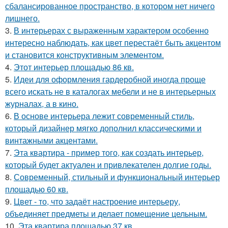
сбалансированное пространство, в котором нет ничего
лишнего.
3.
В интерьерах с выраженным характером особенно
интересно наблюдать, как цвет перестаёт быть акцентом
и становится конструктивным элементом.
4.
Этот интерьер площадью 86 кв.
5.
Идеи для оформления гардеробной иногда проще
всего искать не в каталогах мебели и не в интерьерных
журналах, а в кино.
6.
В основе интерьера лежит современный стиль,
который дизайнер мягко дополнил классическими и
винтажными акцентами.
7.
Эта квартира - пример того, как создать интерьер,
который будет актуален и привлекателен долгие годы.
8.
Современный, стильный и функциональный интерьер
площадью 60 кв.
9.
Цвет - то, что задаёт настроение интерьеру,
объединяет предметы и делает помещение цельным.
10.
Эта квартира площадью 37 кв.