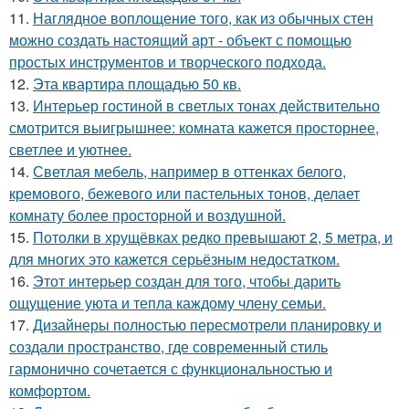
11.
Наглядное воплощение того, как из обычных стен
можно создать настоящий арт - объект с помощью
простых инструментов и творческого подхода.
12.
Эта квартира площадью 50 кв.
13.
Интерьер гостиной в светлых тонах действительно
смотрится выигрышнее: комната кажется просторнее,
светлее и уютнее.
14.
Светлая мебель, например в оттенках белого,
кремового, бежевого или пастельных тонов, делает
комнату более просторной и воздушной.
15.
Потолки в хрущёвках редко превышают 2, 5 метра, и
для многих это кажется серьёзным недостатком.
16.
Этот интерьер создан для того, чтобы дарить
ощущение уюта и тепла каждому члену семьи.
17.
Дизайнеры полностью пересмотрели планировку и
создали пространство, где современный стиль
гармонично сочетается с функциональностью и
комфортом.