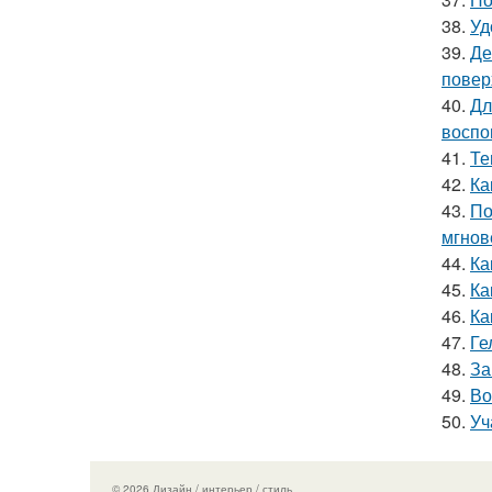
38.
Уд
39.
Де
повер
40.
Дл
воспо
41.
Те
42.
Ка
43.
По
мгнов
44.
Ка
45.
Ка
46.
Ка
47.
Ге
48.
За
49.
Во
50.
Уч
© 2026 Дизайн / интерьер / стиль