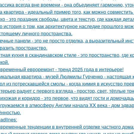
ассика всегда вне времени - она объединяет гармонию, утон
а квартира - идеальный пример того, как можно совместит
хо - это праздник свободы, цвета и текстур, где каждая де
о история о том, как архитектурное наследие прошлого мож
стоящему личного пространства.
ечные панели - это не просто отделка, а выразительный ин
разить пространство.
тная кухня в скандинавском стиле - это пространство, где 
кой.
временный евроремонт - тренд 2025 года в интерьере!
икальная квартира - музей Людмилы Гурченко - настоящая 
ол из потрескавшейся смолы - когда химия в искусство пре
терьер радует с первого взгляда - простор, свет, тёплые т
ихожая и коридор - это первое, что видят гости и домочадц
гружаемся в атмосферу Англии начала XX века - дом эдва
ённостью.
adlines:
временные тенденции в внутренней отделке частного дома: 
лный ремонт старого дома внутри: где начать и как не оши