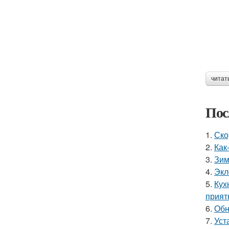
читат
Пос
1.
Ско
2.
Как
3.
Зим
4.
Экл
5.
Кух
прият
6.
Обн
7.
Уст