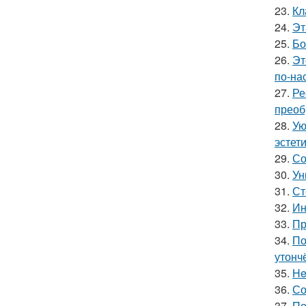
23.
Кл
24.
Эт
25.
Бо
26.
Эт
по-на
27.
Ре
преоб
28.
Ую
эстети
29.
Со
30.
Ун
31.
Ст
32.
Ин
33.
Пр
34.
По
утонч
35.
He
36.
Со
37.
По