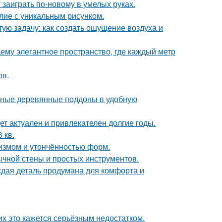
 заиграть по-новому в умелых руках.
лие с уникальным рисунком.
ую задачу: как создать ощущение воздуха и
ему элегантное пространство, где каждый метр
ов.
чные деревянные поддоны в удобную
дет актуален и привлекателен долгие годы.
 кв.
лизмом и утончённостью форм.
ычной стены и простых инструментов.
аждая деталь продумана для комфорта и
их это кажется серьёзным недостатком.