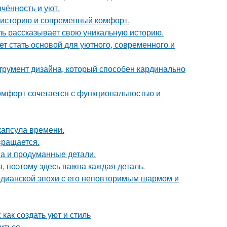
чённость и уют.
ь историю и современный комфорт.
таль рассказывает свою уникальную историю.
ет стать основой для уютного, современного и
струмент дизайна, который способен кардинально
комфорт сочетается с функциональностью и
капсула времени.
вращается.
она и продуманные детали.
ы, поэтому здесь важна каждая деталь.
рдианской эпохи с его неповторимым шармом и
как создать уют и стиль
биться