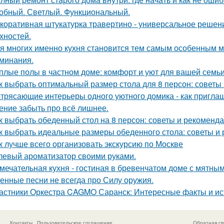
обный. Светлый. Функциональный.
коративная штукатурка травертино - универсальное решен
хностей.
я многих именно кухня становится тем самым особенным м
минания.
плые полы в частном доме: комфорт и уют для вашей семь
к выбрать оптимальный размер стола для 8 персон: советы
трясающие интерьеры одного уютного домика - как приглаш
ение забыть про всё лишнее.
к выбрать обеденный стол на 8 персон: советы и рекоменд
к выбрать идеальные размеры обеденного стола: советы и
к лучше всего организовать экскурсию по Москве
левый ароматизатор своими руками.
мечательная кухня - гостиная в бревенчатом доме с мятны
енные песни не всегда про Силу оружия.
астники Оркестра CAGMO Саранск: Интересные факты и ис
Контакты
Пользовательское соглашение
Обратная св