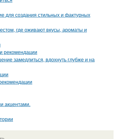
ие для создания стильных и фактурных
естом, где оживают вкусы, ароматы и
и
 и рекомендации
ение замедлиться, вдохнуть глубже и на
ации
 рекомендации
ми акцентами.
тории
язь