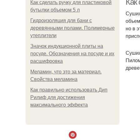
Как
Как сделать ручку для пластиковой
бутылки объемом 5 л
Сушил
объем
Гидроизоляция для бани с
но в 
деревянными полами. Полимерные
присп
утеплители
Значок индукционной плиты на
Сушил
посуде. Обозначения на посуде и их
Пилом
расшифровка
древе
Меламин, что это за материал.
Свойства меламина
Как правильно использовать Дип
Рилиф для достижения
максимального эффекта