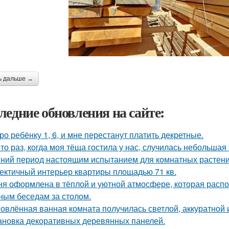
ь дальше →
ледние обновления на сайте:
ро ребёнку 1, 6, и мне перестанут платить декретные.
-то раз, когда моя тёща гостила у нас, случилась небольшая
ний период настоящим испытанием для комнатных растени
ектичный интерьер квартиры площадью 71 кв.
ня оформлена в тёплой и уютной атмосфере, которая расп
ным беседам за столом.
овлённая ванная комната получилась светлой, аккуратной 
ановка декоративных деревянных панелей.