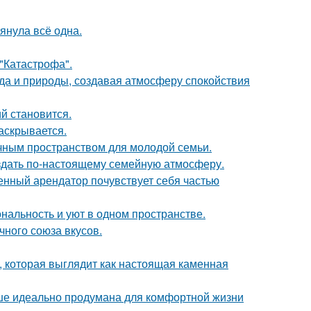
тянула всё одна.
 "Катастрофа".
да и природы, создавая атмосферу спокойствия
й становится.
аскрывается.
чным пространством для молодой семьи.
оздать по-настоящему семейную атмосферу.
менный арендатор почувствует себя частью
ональность и уют в одном пространстве.
чного союза вкусов.
 которая выглядит как настоящая каменная
ише идеально продумана для комфортной жизни