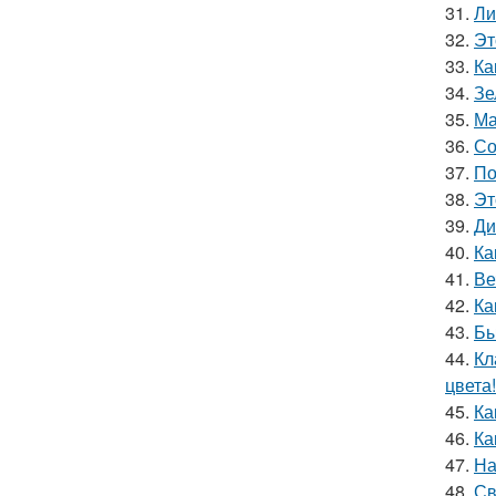
31.
Ли
32.
Эт
33.
Ка
34.
Зе
35.
Ма
36.
Со
37.
По
38.
Эт
39.
Ди
40.
Ка
41.
Ве
42.
Ка
43.
Бы
44.
Кл
цвета!
45.
Ка
46.
Ка
47.
На
48.
Св