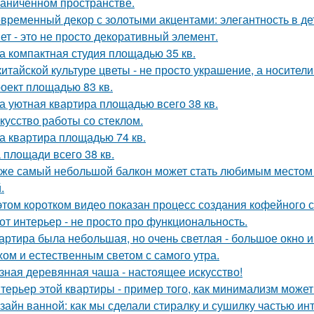
раниченном пространстве.
временный декор с золотыми акцентами: элегантность в де
ет - это не просто декоративный элемент.
а компактная студия площадью 35 кв.
китайской культуре цветы - не просто украшение, а носител
оект площадью 83 кв.
а уютная квартира площадью всего 38 кв.
кусство работы со стеклом.
а квартира площадью 74 кв.
 площади всего 38 кв.
же самый небольшой балкон может стать любимым местом в
.
этом коротком видео показан процесс создания кофейного 
от интерьер - не просто про функциональность.
артира была небольшая, но очень светлая - большое окно 
хом и естественным светом с самого утра.
зная деревянная чаша - настоящее искусство!
терьер этой квартиры - пример того, как минимализм може
зайн ванной: как мы сделали стиралку и сушилку частью ин