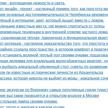
лии - воплощение нежности и света.
от дизайн - проект - наглядный пример того, как простота 
кие основные достопримечательности Челябинска рекоменд
лёный в интерьере: цвет, который дышит вместе с домом.
ленькие известные места: где можно спрятаться от толпы
временные тенденции в внутренней отделке частного дома: 
-скандинавски тёплая, лаконичная и функциональная кварти
от интерьер - наглядное доказательство того, что простота 
зайнер создала пространство, в котором комфорт и практичн
к установить водяной теплый пол своими руками: пошагова
чная дилемма для владельцев малогабаритных квартир - куд
к выбрать идеальный обеденный стол: советы по размерам
ли ли известные исторические личности из Архангельска
ассика, которая никогда не выйдет из моды - идеальное соч
кие экскурсии по Воронежу самые популярные среди турис
кие выставки проводятся в открытом воздухе в Москве
стольная лампа своими руками.
ет, тепло и энергия в каждом уголке.