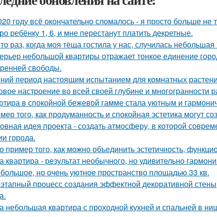
020 году всё окончательно сломалось - я просто больше не 
ро ребёнку 1, 6, и мне перестанут платить декретные.
-то раз, когда моя тёща гостила у нас, случилась небольшая
ерьер небольшой квартиры отражает тонкое единение горо
тренней свободы.
ний период настоящим испытанием для комнатных растени
овое настроение во всей своей глубине и многогранности р
ртира в спокойной бежевой гамме стала уютным и гармони
мер того, как продуманность и спокойная эстетика могут с
овная идея проекта - создать атмосферу, в которой совре
ии города.
о пример того, как можно объединить эстетичность, функци
а квартира - результат необычного, но удивительно гармони
большое, но очень уютное пространство площадью 33 кв.
этапный процесс создания эффектной декоративной стены,
а.
а небольшая квартира с проходной кухней и спальней в н