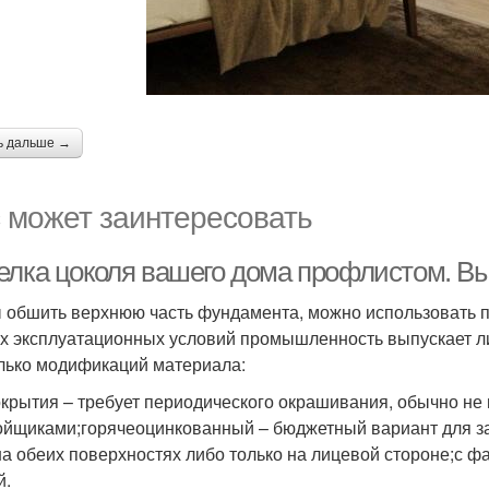
ь дальше →
 может заинтересовать
елка цоколя вашего дома профлистом. В
 обшить верхнюю часть фундамента, можно использовать п
х эксплуатационных условий промышленность выпускает ли
лько модификаций материала:
окрытия – требует периодического окрашивания, обычно н
ойщиками;горячеоцинкованный – бюджетный вариант для з
на обеих поверхностях либо только на лицевой стороне;с ф
й.