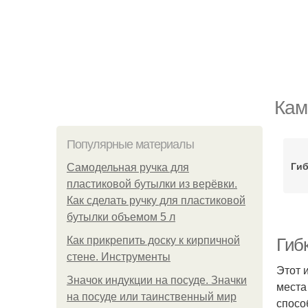
Кам
Популярные материалы
Гиб
Самодельная ручка для
пластиковой бутылки из верёвки.
Как сделать ручку для пластиковой
бутылки объемом 5 л
Как прикрепить доску к кирпичной
Гибк
стене. Инструменты
Этот 
Значок индукции на посуде. Значки
места
на посуде или таинственный мир
спосо