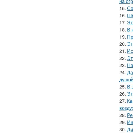
на ог
15.
Со
16.
Цв
17.
Эт
18.
В 
19.
Пр
20.
Эт
21.
Ис
22.
Эт
23.
На
24.
Да
душой
25.
В 
26.
Эт
27.
Кв
возду
28.
Ре
29.
Ин
30.
Ди