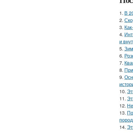
1.
В 2
2.
Ско
3.
Как
4.
Инт
и вну
5.
Зим
6.
Роз
7.
Ква
8.
При
9.
Осн
истор
10.
Эт
11.
Эт
12.
Не
13.
По
пород
14.
Эт