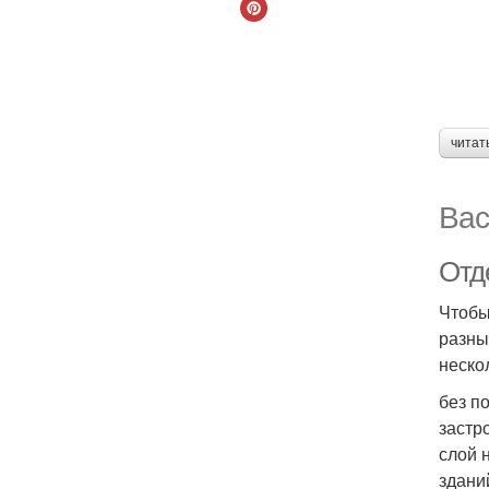
читат
Вас
Отд
Чтобы
разны
неско
без п
застр
слой 
здани