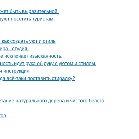
может быть выразительной.
уют посетить туристам
как создать уют и стиль
ра - студия.
не исключает изысканность.
ость идут рука об руку с уютом и стилем.
я инструкция
а всё-таки поставить стиралку?
етание натурального дерева и чистого белого
тов