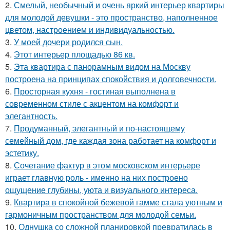
2.
Смелый, необычный и очень яркий интерьер квартиры
для молодой девушки - это пространство, наполненное
цветом, настроением и индивидуальностью.
3.
У моей дочери родился сын.
4.
Этот интерьер площадью 86 кв.
5.
Эта квартира с панорамным видом на Москву
построена на принципах спокойствия и долговечности.
6.
Просторная кухня - гостиная выполнена в
современном стиле с акцентом на комфорт и
элегантность.
7.
Продуманный, элегантный и по-настоящему
семейный дом, где каждая зона работает на комфорт и
эстетику.
8.
Сочетание фактур в этом московском интерьере
играет главную роль - именно на них построено
ощущение глубины, уюта и визуального интереса.
9.
Квартира в спокойной бежевой гамме стала уютным и
гармоничным пространством для молодой семьи.
10.
Однушка со сложной планировкой превратилась в