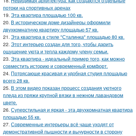
18.
Невидимая архитектура: как создаются отдельные
потоки на спортивных аренах
19.
Эта квартира площадью 100 кв.
20.
В историческом доме дизайнеры оформили
двухкомнатную квартиру площадью 57 кв.
21.
Эта квартира в стиле "Сталинка" площадью 80 кв.
22.
Этот интерьер создан для того, чтобы дарить
ощущение уюта и тепла каждому члену семьи.
23.
Эта квартира - идеальный пример того, как можно
совместить историю и современный комфорт.
24.
Потрясающе красивая и удобная студия площадью
всего 28 кв.
25.
В этом видео показан процесс создания уютного
пледа из пряжи крупной вязки в нежном лавандовом
цвете.
26.
Суперстильная и яркая - эта двухкомнатная квартира
площадью 55 кв.
27.
Современные интерьеры всё чаще уходят от
демонстративной пышности и вычурности в сторону