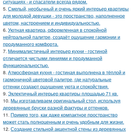
ситуациях - и спасатели всегда рядом.
5.
Смелый, необычный и очень яркий интерьер квартиры
для молодой девушки - это пространство, наполненное
цветом, настроением и индивидуальностью.
6.
Уютная квартира, оформленная в спокойной
нейтральной палитре, создаёт ощущение гармонии и
продуманного комфорта.
7.
Минималистичный интерьер кухни - гостиной
отличается чистыми линиями и продуманной
функциональностью.
8.
Атмосферная кухня - гостиная выполнена в тёплой и
гармоничной цветовой палитре, где натуральные
оттенки создают ощущение уюта и спокойствия.
9.
Эклектичный интерьер квартиры площадью 71 кв.
10.
Мы изготавливаем оригинальный стол, используя
деревянные бруски разной фактуры и оттенков.
11.
Пример того, как даже компактное пространство
может стать полноценным и очень удобным для жизни.
12.
Создание стильной акцентной стены из деревянных