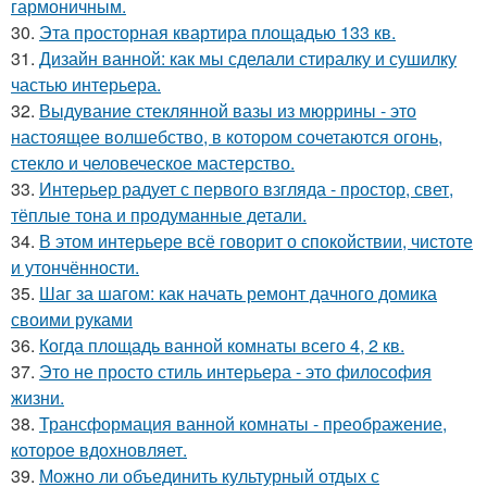
гармоничным.
30.
Эта просторная квартира площадью 133 кв.
31.
Дизайн ванной: как мы сделали стиралку и сушилку
частью интерьера.
32.
Выдувание стеклянной вазы из мюррины - это
настоящее волшебство, в котором сочетаются огонь,
стекло и человеческое мастерство.
33.
Интерьер радует с первого взгляда - простор, свет,
тёплые тона и продуманные детали.
34.
В этом интерьере всё говорит о спокойствии, чистоте
и утончённости.
35.
Шаг за шагом: как начать ремонт дачного домика
своими руками
36.
Когда площадь ванной комнаты всего 4, 2 кв.
37.
Это не просто стиль интерьера - это философия
жизни.
38.
Трансформация ванной комнаты - преображение,
которое вдохновляет.
39.
Можно ли объединить культурный отдых с