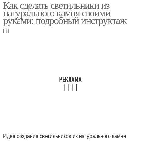
Как сделать светильники из
Камень для создания
Светильник из камня
натурального камня своими
руками: подробный инструктаж
H1
Камень с источником
Уход за изделиями
Идея создания светильников из натурального камня