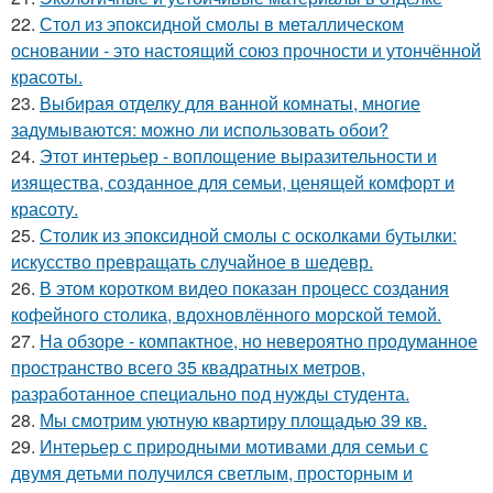
22.
Стол из эпоксидной смолы в металлическом
основании - это настоящий союз прочности и утончённой
красоты.
23.
Выбирая отделку для ванной комнаты, многие
задумываются: можно ли использовать обои?
24.
Этот интерьер - воплощение выразительности и
изящества, созданное для семьи, ценящей комфорт и
красоту.
25.
Столик из эпоксидной смолы с осколками бутылки:
искусство превращать случайное в шедевр.
26.
В этом коротком видео показан процесс создания
кофейного столика, вдохновлённого морской темой.
27.
На обзоре - компактное, но невероятно продуманное
пространство всего 35 квадратных метров,
разработанное специально под нужды студента.
28.
Мы смотрим уютную квартиру площадью 39 кв.
29.
Интерьер с природными мотивами для семьи с
двумя детьми получился светлым, просторным и