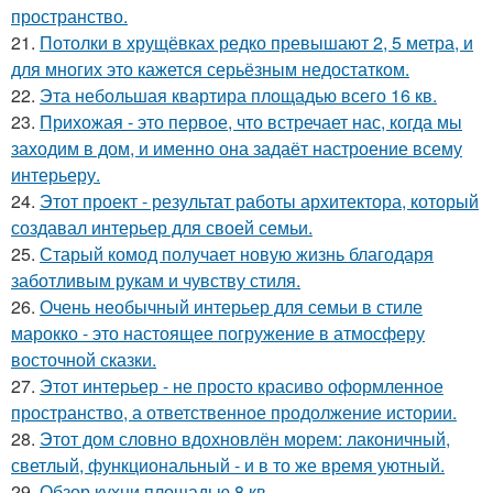
пространство.
21.
Потолки в хрущёвках редко превышают 2, 5 метра, и
для многих это кажется серьёзным недостатком.
22.
Эта небольшая квартира площадью всего 16 кв.
23.
Прихожая - это первое, что встречает нас, когда мы
заходим в дом, и именно она задаёт настроение всему
интерьеру.
24.
Этот проект - результат работы архитектора, который
создавал интерьер для своей семьи.
25.
Старый комод получает новую жизнь благодаря
заботливым рукам и чувству стиля.
26.
Очень необычный интерьер для семьи в стиле
марокко - это настоящее погружение в атмосферу
восточной сказки.
27.
Этот интерьер - не просто красиво оформленное
пространство, а ответственное продолжение истории.
28.
Этот дом словно вдохновлён морем: лаконичный,
светлый, функциональный - и в то же время уютный.
29.
Обзор кухни площадью 8 кв.