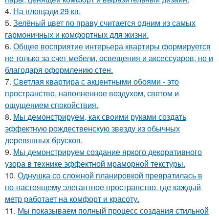
4.
На площади 29 кв.
5.
Зелёный цвет по праву считается одним из самых
гармоничных и комфортных для жизни.
6.
Общее восприятие интерьера квартиры формируется
не только за счет мебели, освещения и аксессуаров, но и
благодаря оформлению стен.
7.
Светлая квартира с акцентными обоями - это
пространство, наполненное воздухом, светом и
ощущением спокойствия.
8.
Мы демонстрируем, как своими руками создать
эффектную рождественскую звезду из обычных
деревянных брусков.
9.
Мы демонстрируем создание яркого декоративного
узора в технике эффектной мраморной текстуры.
10.
Однушка со сложной планировкой превратилась в
по-настоящему элегантное пространство, где каждый
метр работает на комфорт и красоту.
11.
Мы показываем полный процесс создания стильной