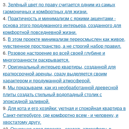
3.
Зелёный цвет по праву считается одним из самых
гармоничных и комфортных для жизни.
4.
Практичность и минимализм с яркими акцентами -
основа этого продуманного интерьера, созданного для
комфортной повседневной жизни.
5.
В этом проекте минимализм переосмыслен как живое,
чувственное пространство, а не строгий набор правил.
6.
Розовое настроение во всей своей глубине и
многогранности раскрывается.
7.
Оригинальный интерьер квартиры, созданной для
краткосрочной аренды, сразу выделяется своим
характером и продуманной атмосферой.
8.
Мы показываем, как из необработанной древесной
плиты создать стильный водопадный столик с
эпоксидной заливкой.
9.
Для кота и его хозяйки: уютная и спокойная квартира в
Санкт-петербурге, где комфортно всем - и человеку, и
хвостатому другу.
10.
Основная идея проекта - создать атмосферу, в