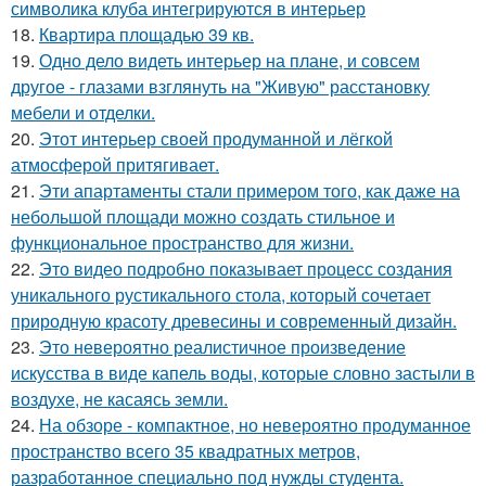
символика клуба интегрируются в интерьер
18.
Квартира площадью 39 кв.
19.
Одно дело видеть интерьер на плане, и совсем
другое - глазами взглянуть на "Живую" расстановку
мебели и отделки.
20.
Этот интерьер своей продуманной и лёгкой
атмосферой притягивает.
21.
Эти апартаменты стали примером того, как даже на
небольшой площади можно создать стильное и
функциональное пространство для жизни.
22.
Это видео подробно показывает процесс создания
уникального рустикального стола, который сочетает
природную красоту древесины и современный дизайн.
23.
Это невероятно реалистичное произведение
искусства в виде капель воды, которые словно застыли в
воздухе, не касаясь земли.
24.
На обзоре - компактное, но невероятно продуманное
пространство всего 35 квадратных метров,
разработанное специально под нужды студента.