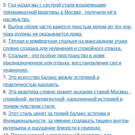
3.
Год назад мы с сестрой стали владелицами
трёхкомнатной квартиры в Москве - получили её в
наследство.
4.
Выбор обоев часто кажется простым делом до тех пор,
пока рулоны не оказываются дома.
5.
Тёплая и комфортная спальня на мансардном этаже
словно создана для уединения и спокойного отдыха.
6.
Спальня - это особое пространство в доме,
предназначенное для отдыха, восстановления сил и
уединения.
7.
Это искусство баланс между эстетикой и
практичностью находить.
8.
Эта квартира словно хранит дыхание старой Москвы -
спокойной, интеллигентной, наполненной историей и
тонким чувством стиля.
9.
Этот стиль ценят за тонкий баланс эстетики и
функциональности, за умение создавать тишину внутри
интерьера и ощущение близости к природе.
10.
Проект уютной и продуманной квартиры для