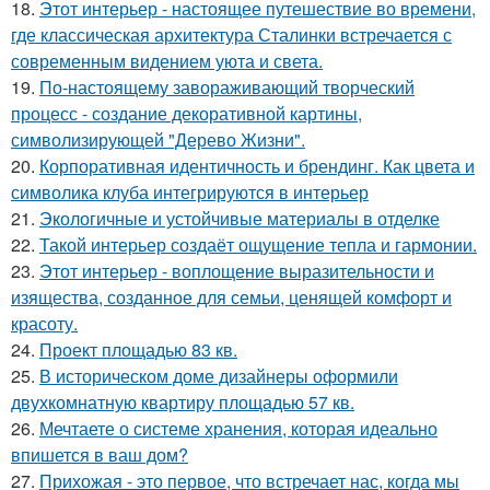
18.
Этот интерьер - настоящее путешествие во времени,
где классическая архитектура Сталинки встречается с
современным видением уюта и света.
19.
По-настоящему завораживающий творческий
процесс - создание декоративной картины,
символизирующей "Дерево Жизни".
20.
Корпоративная идентичность и брендинг. Как цвета и
символика клуба интегрируются в интерьер
21.
Экологичные и устойчивые материалы в отделке
22.
Такой интерьер создаёт ощущение тепла и гармонии.
23.
Этот интерьер - воплощение выразительности и
изящества, созданное для семьи, ценящей комфорт и
красоту.
24.
Проект площадью 83 кв.
25.
В историческом доме дизайнеры оформили
двухкомнатную квартиру площадью 57 кв.
26.
Мечтаете о системе хранения, которая идеально
впишется в ваш дом?
27.
Прихожая - это первое, что встречает нас, когда мы