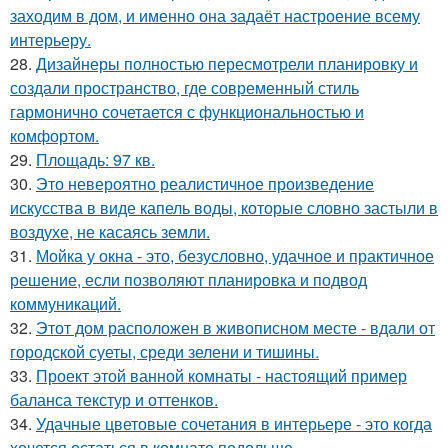
заходим в дом, и именно она задаёт настроение всему
интерьеру.
28.
Дизайнеры полностью пересмотрели планировку и
создали пространство, где современный стиль
гармонично сочетается с функциональностью и
комфортом.
29.
Площадь: 97 кв.
30.
Это невероятно реалистичное произведение
искусства в виде капель воды, которые словно застыли в
воздухе, не касаясь земли.
31.
Мойка у окна - это, безусловно, удачное и практичное
решение, если позволяют планировка и подвод
коммуникаций.
32.
Этот дом расположен в живописном месте - вдали от
городской суеты, среди зелени и тишины.
33.
Проект этой ванной комнаты - настоящий пример
баланса текстур и оттенков.
34.
Удачные цветовые сочетания в интерьере - это когда
хочется остаться в комнате подольше.