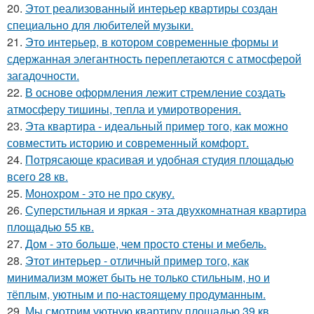
20.
Этот реализованный интерьер квартиры создан
специально для любителей музыки.
21.
Это интерьер, в котором современные формы и
сдержанная элегантность переплетаются с атмосферой
загадочности.
22.
В основе оформления лежит стремление создать
атмосферу тишины, тепла и умиротворения.
23.
Эта квартира - идеальный пример того, как можно
совместить историю и современный комфорт.
24.
Потрясающе красивая и удобная студия площадью
всего 28 кв.
25.
Монохром - это не про скуку.
26.
Суперстильная и яркая - эта двухкомнатная квартира
площадью 55 кв.
27.
Дом - это больше, чем просто стены и мебель.
28.
Этот интерьер - отличный пример того, как
минимализм может быть не только стильным, но и
тёплым, уютным и по-настоящему продуманным.
29.
Мы смотрим уютную квартиру площадью 39 кв.