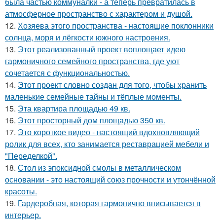
была частью коммуналки - а теперь превратилась в
атмосферное пространство с характером и душой.
12.
Хозяева этого пространства - настоящие поклонники
солнца, моря и лёгкости южного настроения.
13.
Этот реализованный проект воплощает идею
гармоничного семейного пространства, где уют
сочетается с функциональностью.
14.
Этот проект словно создан для того, чтобы хранить
маленькие семейные тайны и тёплые моменты.
15.
Эта квартира площадью 49 кв.
16.
Этот просторный дом площадью 350 кв.
17.
Это короткое видео - настоящий вдохновляющий
ролик для всех, кто занимается реставрацией мебели и
"Переделкой".
18.
Стол из эпоксидной смолы в металлическом
основании - это настоящий союз прочности и утончённой
красоты.
19.
Гардеробная, которая гармонично вписывается в
интерьер.