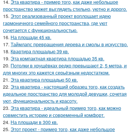
14.
Эта квартира - пример того, как даже небольшое
пространство может выглядеть стильно, уютно и дорого.
15.
Этот реализованный проект воплощает идею
гармоничного семейного пространства, где уют
сочетается с функциональностью.
16.
На площади 45 кв.
17.
Таймлапс превращения дерева и смолы в искусство.
18.
Квартира площадью 39 кв.
19.
Эта компактная квартира площадью 35 кв.
20.
Потолки в хрущёвках редко превышают 2, 5 метра, и
для многих это кажется серьёзным недостатком.
21.
Эта квартира площадью 50 кв.
22.
Эта квартира - настоящий образец того, как создать
идеальное пространство для молодой девушки, сочетая
уют, функциональность и красоту.
23.
Эта квартира - идеальный пример того, как можно
совместить историю и современный комфорт.
24.
На площади в 300 кв.
25.
Этот проект - пример того, как даже небольшое