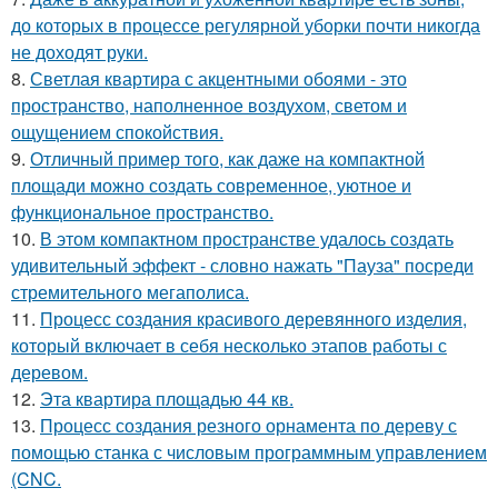
до которых в процессе регулярной уборки почти никогда
не доходят руки.
8.
Светлая квартира с акцентными обоями - это
пространство, наполненное воздухом, светом и
ощущением спокойствия.
9.
Отличный пример того, как даже на компактной
площади можно создать современное, уютное и
функциональное пространство.
10.
В этом компактном пространстве удалось создать
удивительный эффект - словно нажать "Пауза" посреди
стремительного мегаполиса.
11.
Процесс создания красивого деревянного изделия,
который включает в себя несколько этапов работы с
деревом.
12.
Эта квартира площадью 44 кв.
13.
Процесс создания резного орнамента по дереву с
помощью станка с числовым программным управлением
(CNC.