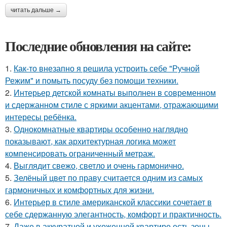
читать дальше →
Последние обновления на сайте:
1.
Как-то внезапно я решила устроить себе "Ручной
Режим" и помыть посуду без помощи техники.
2.
Интерьер детской комнаты выполнен в современном
и сдержанном стиле с яркими акцентами, отражающими
интересы ребёнка.
3.
Однокомнатные квартиры особенно наглядно
показывают, как архитектурная логика может
компенсировать ограниченный метраж.
4.
Выглядит свежо, светло и очень гармонично.
5.
Зелёный цвет по праву считается одним из самых
гармоничных и комфортных для жизни.
6.
Интерьер в стиле американской классики сочетает в
себе сдержанную элегантность, комфорт и практичность.
7.
Даже в аккуратной и ухоженной квартире есть зоны,