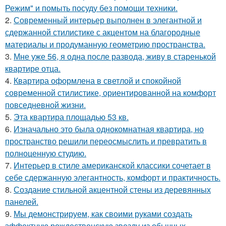
Режим" и помыть посуду без помощи техники.
2.
Современный интерьер выполнен в элегантной и
сдержанной стилистике с акцентом на благородные
материалы и продуманную геометрию пространства.
3.
Мне уже 56, я одна после развода, живу в старенькой
квартире отца.
4.
Квартира оформлена в светлой и спокойной
современной стилистике, ориентированной на комфорт
повседневной жизни.
5.
Эта квартира площадью 53 кв.
6.
Изначально это была однокомнатная квартира, но
пространство решили переосмыслить и превратить в
полноценную студию.
7.
Интерьер в стиле американской классики сочетает в
себе сдержанную элегантность, комфорт и практичность.
8.
Создание стильной акцентной стены из деревянных
панелей.
9.
Мы демонстрируем, как своими руками создать
эффектную рождественскую звезду из обычных