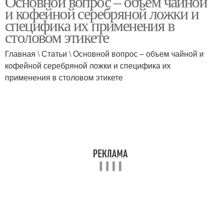
Основной вопрос – объем чайной
и кофейной серебряной ложки и
специфика их применения в
столовом этикете
Кислоты в столовой
Кофе в различных
ложке
ложках
Главная \ Статьи \ Основной вопрос – объем чайной и
кофейной серебряной ложки и специфика их
применения в столовом этикете
Продукты в чайной
Детская ложка
ложке