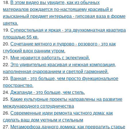
18.
В этом видео вы увидите, как из обычных
материалов рождается по-настоящему красивый и
изысканный предмет интерьера - гипсовая ваза в форме
цветка.
19.
Суперстильная и яркая - эта двухкомнатная квартира
площадью 55 кв.
20.
Сочетание мятного и пудрово - розового - это как
глубокий вдох ранним утром.
21.
Мне нравится работать с эклектикой.
22.
Это удивительно красивая и нежная композиция,
наполненная очарованием и светлой гармонией.
23.
Ванная - это больше, чем просто функциональное
пространство.
24.
Джапанди - это больше, чем стиль.
25.
Какие культурные проекты направлены на развитие
международного сотрудничества
26.
Современные идеи ремонта частного дома: как
сделать ваш дом уютным и стильным
27.
Метаморфоза дачного домика: как превратить старье