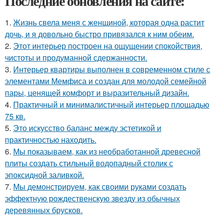
Последние обновления на сайте:
1.
Жизнь свела меня с женщиной, которая одна растит
дочь, и я довольно быстро привязался к ним обеим.
2.
Этот интерьер построен на ощущении спокойствия,
чистоты и продуманной сдержанности.
3.
Интерьер квартиры выполнен в современном стиле с
элементами Мемфиса и создан для молодой семейной
пары, ценящей комфорт и выразительный дизайн.
4.
Практичный и минималистичный интерьер площадью
75 кв.
5.
Это искусство баланс между эстетикой и
практичностью находить.
6.
Мы показываем, как из необработанной древесной
плиты создать стильный водопадный столик с
эпоксидной заливкой.
7.
Мы демонстрируем, как своими руками создать
эффектную рождественскую звезду из обычных
деревянных брусков.