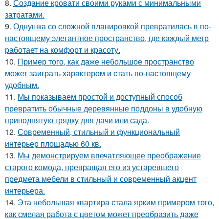
8.
Создание кровати своими руками с минимальными
затратами.
9.
Однушка со сложной планировкой превратилась в по-
настоящему элегантное пространство, где каждый метр
работает на комфорт и красоту.
10.
Пример того, как даже небольшое пространство
может заиграть характером и стать по-настоящему
удобным.
11.
Мы показываем простой и доступный способ
превратить обычные деревянные поддоны в удобную
приподнятую грядку для дачи или сада.
12.
Современный, стильный и функциональный
интерьер площадью 60 кв.
13.
Мы демонстрируем впечатляющее преображение
старого комода, превращая его из устаревшего
предмета мебели в стильный и современный акцент
интерьера.
14.
Эта небольшая квартира стала ярким примером того,
как смелая работа с цветом может преобразить даже