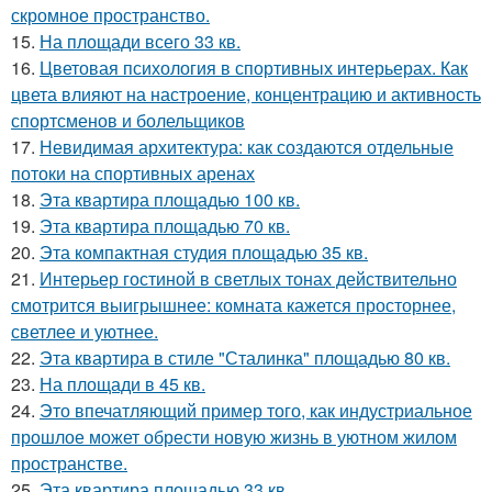
скромное пространство.
15.
На площади всего 33 кв.
16.
Цветовая психология в спортивных интерьерах. Как
цвета влияют на настроение, концентрацию и активность
спортсменов и болельщиков
17.
Невидимая архитектура: как создаются отдельные
потоки на спортивных аренах
18.
Эта квартира площадью 100 кв.
19.
Эта квартира площадью 70 кв.
20.
Эта компактная студия площадью 35 кв.
21.
Интерьер гостиной в светлых тонах действительно
смотрится выигрышнее: комната кажется просторнее,
светлее и уютнее.
22.
Эта квартира в стиле "Сталинка" площадью 80 кв.
23.
На площади в 45 кв.
24.
Это впечатляющий пример того, как индустриальное
прошлое может обрести новую жизнь в уютном жилом
пространстве.
25.
Эта квартира площадью 33 кв.