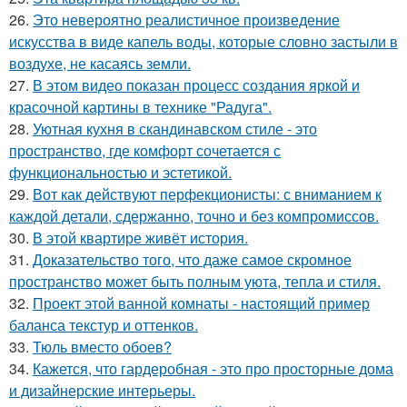
26.
Это невероятно реалистичное произведение
искусства в виде капель воды, которые словно застыли в
воздухе, не касаясь земли.
27.
В этом видео показан процесс создания яркой и
красочной картины в технике "Радуга".
28.
Уютная кухня в скандинавском стиле - это
пространство, где комфорт сочетается с
функциональностью и эстетикой.
29.
Вот как действуют перфекционисты: с вниманием к
каждой детали, сдержанно, точно и без компромиссов.
30.
В этой квартире живёт история.
31.
Доказательство того, что даже самое скромное
пространство может быть полным уюта, тепла и стиля.
32.
Проект этой ванной комнаты - настоящий пример
баланса текстур и оттенков.
33.
Тюль вместо обоев?
34.
Кажется, что гардеробная - это про просторные дома
и дизайнерские интерьеры.