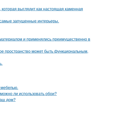
 которая выглядит как настоящая каменная
в самые запущенные интерьеры.
м материалом и применялись преимущественно в
ькое пространство может быть функциональным,
ь.
 мебелью.
 можно ли использовать обои?
ваш дом?