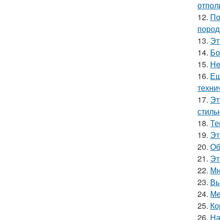
отпол
12.
По
пород
13.
Эт
14.
Бо
15.
Не
16.
Ещ
техни
17.
Эт
стиль
18.
Те
19.
Эт
20.
Об
21.
Эт
22.
Мн
23.
Вы
24.
Ме
25.
Ко
26.
На