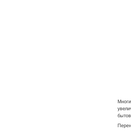
Многи
увели
бытов
Перен