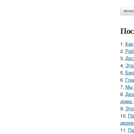
читат
Пос
1.
Как
2.
Раб
3.
Дес
4.
Эта
5.
Био
6.
Гла
7.
Мы 
8.
Диз
дома.
9.
Это
10.
Пр
дерев
11.
Пр