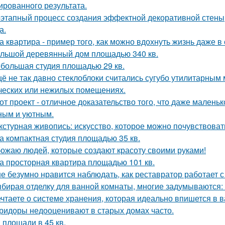
ированного результата.
этапный процесс создания эффектной декоративной стены,
а.
а квартира - пример того, как можно вдохнуть жизнь даже 
льшой деревянный дом площадью 340 кв.
большая студия площадью 29 кв.
ё не так давно стеклоблоки считались сугубо утилитарны
ческих или нежилых помещениях.
от проект - отличное доказательство того, что даже мален
ным и уютным.
кстурная живопись: искусство, которое можно почувствоват
а компактная студия площадью 35 кв.
ожаю людей, которые создают красоту своими руками!
а просторная квартира площадью 101 кв.
е безумно нравится наблюдать, как реставратор работает с
бирая отделку для ванной комнаты, многие задумываются:
чтаете о системе хранения, которая идеально впишется в 
ридоры недооценивают в старых домах часто.
 площади в 45 кв.