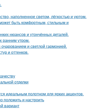
.
ство, наполненное светом, лёгкостью и уютом.
о может быть комфортным, стильным и
онких нюансов и утончённых деталей.
ох ранним утром.
 очарованием и светлой гармонией.
тур и оттенков.
качеству
нальной отделки
ся идеальным полотном для ярких акцентов.
но положить и настроить
ый вариант