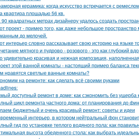
аморная керамика: когда искусство встречается с ремеслом
а квартира площадью 56 кв.
 90 квадратных метрах дизайнеру удалось создать простран
от проект - пример того, как даже небольшое пространств
манным до мелочей.
от интерьер словно рассказывает свою историю на языке т
четание мятного и пудрово - розового - это как глубокий вд
о удивительно красивая и нежная композиция, наполненная
оект этой ванной комнаты - настоящий пример баланса текс
м нравятся светлые ванные комнаты?
ономим на ремонте: как сделать всё своими руками
adlines:
мый доступный ремонт в доме: как сэкономить без ущерба 
лный цикл ремонта частного дома: от планирования до фи
лаем бюджетный и очень красивый ремонт: советы и идеи
временный интерьер, в котором нейтральный фон становит
лный гид по установке теплого водяного пола: как правиль
тимальная высота обеденного стола: как выбрать идеальн