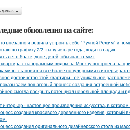
ь дальше →
ледние обновления на сайте:
-то внезапно я решила устроить себе "Ручной Режим" и пом
отаю по графику 2/2, сыну четыре года, ходит в садик.
ять лет в браке, двое детей, обычная семья.
 квартира с панорамным видом на Москву построена на при
камины становятся всё более популярными в интерьерах с
вное достоинство этой квартиры - её уникальное расположе
показываем пошаговый процесс создания встроенной мебе
айнер смогла раскрыть потенциал небольшой площади и 
т интерьер - настоящее произведение искусства, в котором 
оцесс создания красивого деревянного изделия, который вк
ом.
оцесс создания оригинального дизайнерского стола из масс