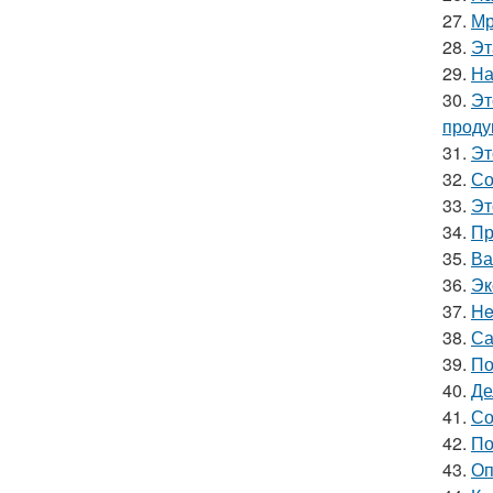
27.
Мр
28.
Эт
29.
На
30.
Эт
проду
31.
Эт
32.
Со
33.
Эт
34.
Пр
35.
Ва
36.
Эк
37.
He
38.
Са
39.
По
40.
Де
41.
Со
42.
По
43.
Оп