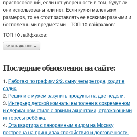
приспособлений, если нет уверенности в том, будут ли
они использованы или нет. Если кухня маленьких
размеров, то не стоит заставлять ее всякими разными и
бесполезными предметами. . ТОП 10 лайфхаков:
ТОП 10 лайфхаков:
читать дальше →
Последние обновления на сайте:
1.
Работаю по графику 2/2, сыну четыре года, ходит в
садик.
2.
Решили с мужем закупить продукты на две недели.
3.
Интерьер детской комнаты выполнен в современном
и сдержанном стиле с яркими акцентами, отражающими
интересы ребёнка.
4.
Эта квартира с панорамным видом на Москву
построена на принципах спокойствия и долговечности.