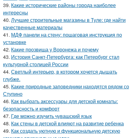
39.
Какие исторические районы города наиболее
интересны
40.
Лучшие строительные магазины в Туле: где найти
качественные материалы
41.
МДФ панели на стену: пошаговая инструкция по
установке
42.
Какие прозвища у Воронежа и почему
43.
История Санкт-Петербурга: как Петербург стал
культурной столицей России
44.
Светлый интерьер, в котором хочется дышать
глубже.
45.
Какие природные заповедники находятся рядом со
Ступино
46.
Как выбрать аксессуары для детской комнаты:
безопасность и комфорт
47.
Где можно изучить чувашский язык
48.
Как стены в детской влияют на развитие ребенка
49.
Как создать уютную и функциональную детскую