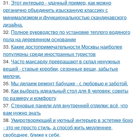
31.
Этот интерьер - удачный пример, как можно
органично объединить изысканную классику с
минимализмом и функциональностью скандинавского
дизайна.
32.
Полное руководство по установке теплого водяного
пола на деревянном основании
33.
Какие достопримечательности Москвы наиболее
популярны среди иностранных туристов
34.
Часто мансарду превращают в склад ненужных
вещей - старые коробки, сезонные вещи, забытые
мелочи.
35.
Мы делаем ремонт бабушке - с любовью и заботой.
36.
Как выбрать идеальный стол для 8 человек: советы
по размеру и комфорту
37.
Стеновые панели для внутренней отделки: всё, что
вам нужно знать
38.
Умиротворяющий и уютный интерьер в эстетике бохо
- это не просто стиль, а способ жить медленнее,
свободнее, ближе к себе.