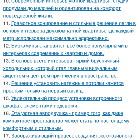
10.
Современный интерьер уютной квартиры - студии
продуман до мелочей и ориентирован на комфорт
повседневной жизни.
11.
Грамотное зонирование и стильные решения легли в
основу интерьера двухкомнатной квартиры, где каждый
метр использован максимально эффективно.
12.
Биокамины становятся всё более популярными в
интерьерах современных квартир и домов.
13.
В основе всего интерьера - яркий брусничный
холодильник, который стал главным визуальным
акцентом и центром притяжения в пространстве.
14.
Решение установить натяжные потолки кажется
простым только на первый взгляд.
15.
Увлекательный процесс установки встроенного
шкафа с элементами подсветки.
16.
Эта уютная евродвушка - пример того, как даже
компактное пространство может стать по-настоящему
комфортным и стильным.
17.
Завораживающий процесс создания эксклюзивного