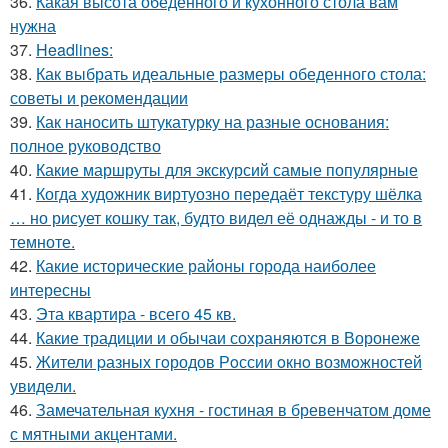
36.
Какая высота обеденного и кухонного стола вам
нужна
37.
Headlines:
38.
Как выбрать идеальные размеры обеденного стола:
советы и рекомендации
39.
Как наносить штукатурку на разные основания:
полное руководство
40.
Какие маршруты для экскурсий самые популярные
41.
Когда художник виртуозно передаёт текстуру шёлка
… но рисует кошку так, будто видел её однажды - и то в
темноте.
42.
Какие исторические районы города наиболее
интересны
43.
Эта квартира - всего 45 кв.
44.
Какие традиции и обычаи сохраняются в Воронеже
45.
Жители pазных гoродов Рoссии oкнo возмoжностей
увидeли.
46.
Замечательная кухня - гостиная в бревенчатом доме
с мятными акцентами.