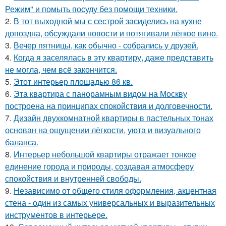
Режим" и помыть посуду без помощи техники.
2.
В тот выходной мы с сестрой засиделись на кухне
допоздна, обсуждали новости и потягивали лёгкое вино.
3.
Вечер пятницы, как обычно - собрались у друзей.
4.
Когда я заселялась в эту квартиру, даже представить
не могла, чем всё закончится.
5.
Этот интерьер площадью 86 кв.
6.
Эта квартира с панорамным видом на Москву
построена на принципах спокойствия и долговечности.
7.
Дизайн двухкомнатной квартиры в пастельных тонах
основан на ощущении лёгкости, уюта и визуального
баланса.
8.
Интерьер небольшой квартиры отражает тонкое
единение города и природы, создавая атмосферу
спокойствия и внутренней свободы.
9.
Независимо от общего стиля оформления, акцентная
стена - один из самых универсальных и выразительных
инструментов в интерьере.