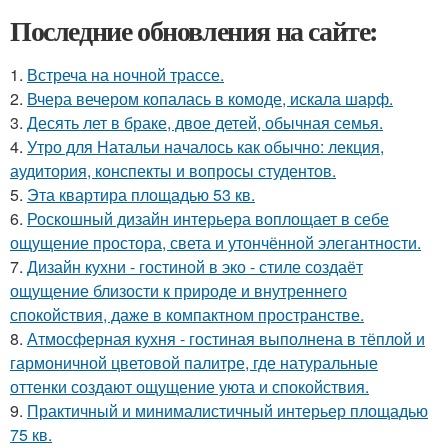
Последние обновления на сайте:
1.
Встреча на ночной трассе.
2.
Вчера вечером копалась в комоде, искала шарф.
3.
Десять лет в браке, двое детей, обычная семья.
4.
Утро для Натальи началось как обычно: лекция,
аудитория, конспекты и вопросы студентов.
5.
Эта квартира площадью 53 кв.
6.
Роскошный дизайн интерьера воплощает в себе
ощущение простора, света и утончённой элегантности.
7.
Дизайн кухни - гостиной в эко - стиле создаёт
ощущение близости к природе и внутреннего
спокойствия, даже в компактном пространстве.
8.
Атмосферная кухня - гостиная выполнена в тёплой и
гармоничной цветовой палитре, где натуральные
оттенки создают ощущение уюта и спокойствия.
9.
Практичный и минималистичный интерьер площадью
75 кв.