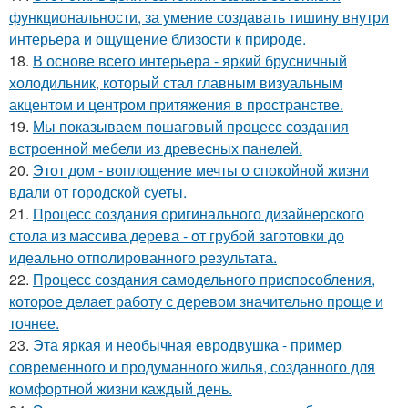
функциональности, за умение создавать тишину внутри
интерьера и ощущение близости к природе.
18.
В основе всего интерьера - яркий брусничный
холодильник, который стал главным визуальным
акцентом и центром притяжения в пространстве.
19.
Мы показываем пошаговый процесс создания
встроенной мебели из древесных панелей.
20.
Этот дом - воплощение мечты о спокойной жизни
вдали от городской суеты.
21.
Процесс создания оригинального дизайнерского
стола из массива дерева - от грубой заготовки до
идеально отполированного результата.
22.
Процесс создания самодельного приспособления,
которое делает работу с деревом значительно проще и
точнее.
23.
Эта яркая и необычная евродвушка - пример
современного и продуманного жилья, созданного для
комфортной жизни каждый день.