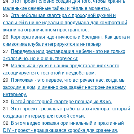
24.
Этот проект словно создан для того, чтобы хранить
маленькие семейные тайны и тёплые моменты.
25.
Эта небольшая квартира с проходной кухней и
спальней в нише идеально продумана для комфортной
жизни на ограниченном пространстве.
26.
Корпоративная идентичность и брендинг. Как цвета и
символика клуба интегрируются в интерьер
27.
Переделка или реставрация мебели - это не только
экологично, но и очень творчески:
28.
Маленькая кухня в наших представлениях часто
ассоциируется с теснотой и неудобством.
29.
Прихожая - это первое, что встречает нас, когда мы
заходим в дом, и именно она задаёт настроение всему
интерьеру.
30.
В этой просторной квартире площадью 83 кв.
31.
Этот проект - результат работы архитектора, который
создавал интерьер для своей семьи.
32.
В этом видео показан оригинальный и практичный
DIY - проект - вращающаяся коробка для хранения,