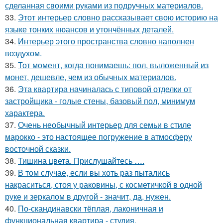
сделанная своими руками из подручных материалов.
33.
Этот интерьер словно рассказывает свою историю на
языке тонких нюансов и утончённых деталей.
34.
Интерьер этого пространства словно наполнен
воздухом.
35.
Тот момент, когда понимаешь: пол, выложенный из
монет, дешевле, чем из обычных материалов.
36.
Эта квартира начиналась с типовой отделки от
застройщика - голые стены, базовый пол, минимум
характера.
37.
Очень необычный интерьер для семьи в стиле
марокко - это настоящее погружение в атмосферу
восточной сказки.
38.
Тишина цвета. Прислушайтесь ….
39.
В том случае, если вы хоть раз пытались
накраситься, стоя у раковины, с косметичкой в одной
руке и зеркалом в другой - значит, да, нужен.
40.
По-скандинавски тёплая, лаконичная и
функциональная квартира - студия.