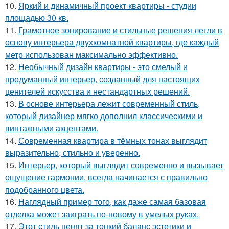
10.
Яркий и динамичный проект квартиры - студии
площадью 30 кв.
11.
Грамотное зонирование и стильные решения легли в
основу интерьера двухкомнатной квартиры, где каждый
метр использован максимально эффективно.
12.
Необычный дизайн квартиры - это смелый и
продуманный интерьер, созданный для настоящих
ценителей искусства и нестандартных решений.
13.
В основе интерьера лежит современный стиль,
который дизайнер мягко дополнил классическими и
винтажными акцентами.
14.
Современная квартира в тёмных тонах выглядит
выразительно, стильно и уверенно.
15.
Интерьер, который выглядит современно и вызывает
ощущение гармонии, всегда начинается с правильно
подобранного цвета.
16.
Наглядный пример того, как даже самая базовая
отделка может заиграть по-новому в умелых руках.
17.
Этот стиль ценят за тонкий баланс эстетики и