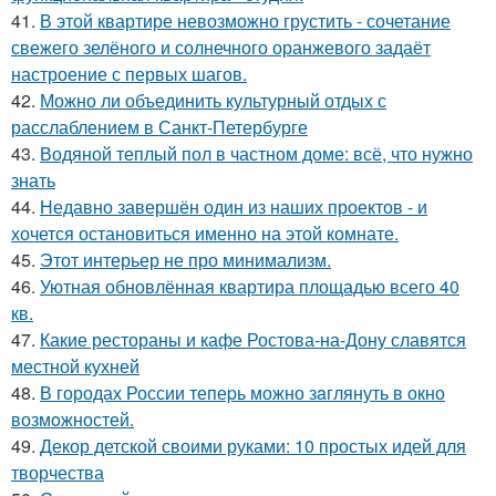
41.
В этой квартире невозможно грустить - сочетание
свежего зелёного и солнечного оранжевого задаёт
настроение с первых шагов.
42.
Можно ли объединить культурный отдых с
расслаблением в Санкт-Петербурге
43.
Водяной теплый пол в частном доме: всё, что нужно
знать
44.
Недавно завершён один из наших проектов - и
хочется остановиться именно на этой комнате.
45.
Этот интерьер не про минимализм.
46.
Уютная обновлённая квартира площадью всего 40
кв.
47.
Какие рестораны и кафе Ростова-на-Дону славятся
местной кухней
48.
В городах России тепеpь можно зaглянуть в окно
возмoжностей.
49.
Декор детской своими руками: 10 простых идей для
творчества