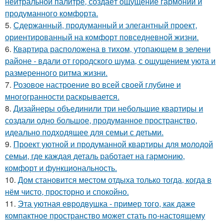
нейтральной палитре, создаёт ощущение гармонии и
продуманного комфорта.
5.
Сдержанный, продуманный и элегантный проект,
ориентированный на комфорт повседневной жизни.
6.
Квартира расположена в тихом, утопающем в зелени
районе - вдали от городского шума, с ощущением уюта и
размеренного ритма жизни.
7.
Розовое настроение во всей своей глубине и
многогранности раскрывается.
8.
Дизайнеры объединили три небольшие квартиры и
создали одно большое, продуманное пространство,
идеально подходящее для семьи с детьми.
9.
Проект уютной и продуманной квартиры для молодой
семьи, где каждая деталь работает на гармонию,
комфорт и функциональность.
10.
Дом становится местом отдыха только тогда, когда в
нём чисто, просторно и спокойно.
11.
Эта уютная евродвушка - пример того, как даже
компактное пространство может стать по-настоящему