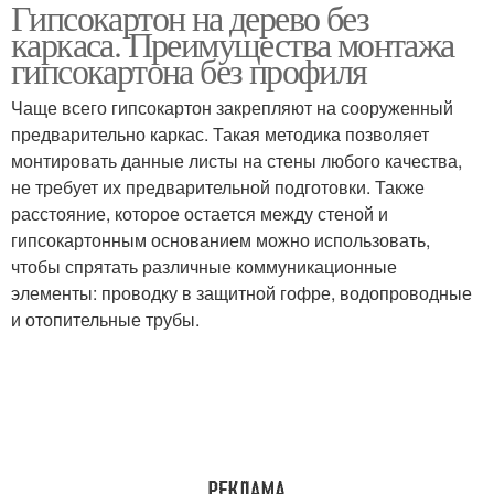
Гипсокартон на дерево без
Гипсокартон без
Деревянные рейки
каркаса. Преимущества монтажа
каркаса
гипсокартона без профиля
Чаще всего гипсокартон закрепляют на сооруженный
предварительно каркас. Такая методика позволяет
Гипсокартон к дереву
Деревянный каркас
монтировать данные листы на стены любого качества,
не требует их предварительной подготовки. Также
расстояние, которое остается между стеной и
гипсокартонным основанием можно использовать,
Каркас под гипсокартон
чтобы спрятать различные коммуникационные
элементы: проводку в защитной гофре, водопроводные
и отопительные трубы.