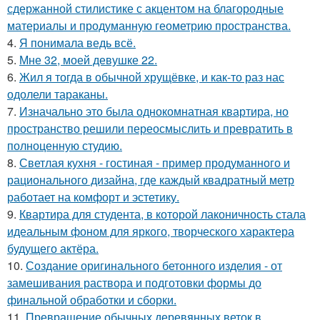
сдержанной стилистике с акцентом на благородные
материалы и продуманную геометрию пространства.
4.
Я понимала ведь всё.
5.
Мне 32, моей девушке 22.
6.
Жил я тогда в обычной хрущёвке, и как-то раз нас
одолели тараканы.
7.
Изначально это была однокомнатная квартира, но
пространство решили переосмыслить и превратить в
полноценную студию.
8.
Светлая кухня - гостиная - пример продуманного и
рационального дизайна, где каждый квадратный метр
работает на комфорт и эстетику.
9.
Квартира для студента, в которой лаконичность стала
идеальным фоном для яркого, творческого характера
будущего актёра.
10.
Создание оригинального бетонного изделия - от
замешивания раствора и подготовки формы до
финальной обработки и сборки.
11.
Превращение обычных деревянных веток в