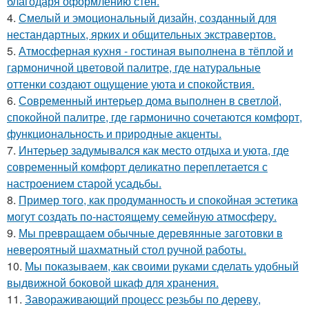
благодаря оформлению стен.
4.
Смелый и эмоциональный дизайн, созданный для
нестандартных, ярких и общительных экстравертов.
5.
Атмосферная кухня - гостиная выполнена в тёплой и
гармоничной цветовой палитре, где натуральные
оттенки создают ощущение уюта и спокойствия.
6.
Современный интерьер дома выполнен в светлой,
спокойной палитре, где гармонично сочетаются комфорт,
функциональность и природные акценты.
7.
Интерьер задумывался как место отдыха и уюта, где
современный комфорт деликатно переплетается с
настроением старой усадьбы.
8.
Пример того, как продуманность и спокойная эстетика
могут создать по-настоящему семейную атмосферу.
9.
Мы превращаем обычные деревянные заготовки в
невероятный шахматный стол ручной работы.
10.
Мы показываем, как своими руками сделать удобный
выдвижной боковой шкаф для хранения.
11.
Завораживающий процесс резьбы по дереву,