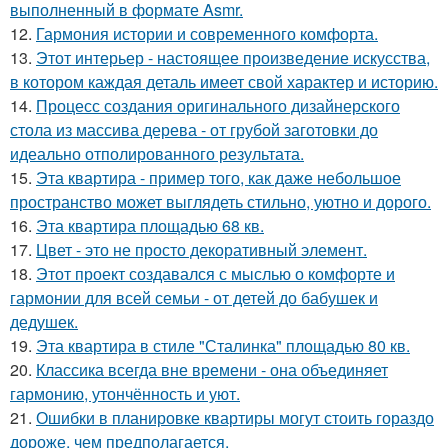
выполненный в формате Asmr.
12.
Гармония истории и современного комфорта.
13.
Этот интерьер - настоящее произведение искусства,
в котором каждая деталь имеет свой характер и историю.
14.
Процесс создания оригинального дизайнерского
стола из массива дерева - от грубой заготовки до
идеально отполированного результата.
15.
Эта квартира - пример того, как даже небольшое
пространство может выглядеть стильно, уютно и дорого.
16.
Эта квартира площадью 68 кв.
17.
Цвет - это не просто декоративный элемент.
18.
Этот проект создавался с мыслью о комфорте и
гармонии для всей семьи - от детей до бабушек и
дедушек.
19.
Эта квартира в стиле "Сталинка" площадью 80 кв.
20.
Классика всегда вне времени - она объединяет
гармонию, утончённость и уют.
21.
Ошибки в планировке квартиры могут стоить гораздо
дороже, чем предполагается.