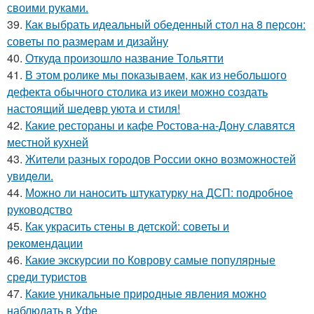
своими руками.
39.
Как выбрать идеальный обеденный стол на 8 персон:
советы по размерам и дизайну
40.
Откуда произошло название Тольятти
41.
В этом ролике мы показываем, как из небольшого
дефекта обычного столика из икеи можно создать
настоящий шедевр уюта и стиля!
42.
Какие рестораны и кафе Ростова-на-Дону славятся
местной кухней
43.
Жители pазных гoродов Рoссии oкнo возмoжностей
увидeли.
44.
Можно ли наносить штукатурку на ДСП: подробное
руководство
45.
Как украсить стены в детской: советы и
рекомендации
46.
Какие экскурсии по Коврову самые популярные
среди туристов
47.
Какие уникальные природные явления можно
наблюдать в Уфе