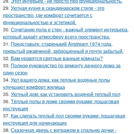
28.
Этот интерьер - не просто про функциональность.
29.
Уютная кухня в скандинавском стиле - это
пространство, где комфорт сочетается с
функциональностью и эстетикой.
30.
Сочетание пола и стен - важный элемент интерьера,
который задаёт атмосферу всего пространства.
31.
Представьте: старенький Airstream 1974 года,
покрытый ржавчиной, заброшенный и почти забытый.
32.
Вам нравятся светлые ванные комнаты?
33.
Полное руководство по ремонту дачного дома за
один сезон
34.
Уют вашего дома: как теплые водяные полы
улучшают комфорт жилища
35.
Уютный дом: как установить водяной теплый пол
36.
Тёплые полы в доме своими руками: пошаговая
инструкция
37.
Как сделать теплый пол своими руками: пошаговая
инструкция для начинающих
38.
Сказочная дверь с витражом в спальню дочки -