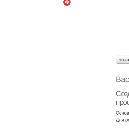
читат
Вас
Соз
про
Основ
Для р