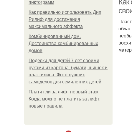
Как 
пиктограмм
сво
Как правильно использовать Дип
Рилиф для достижения
Пласт
максимального эффекта
облас
необы
Комбинированный дом.
восхи
Достоинства комбинированных
матер
домов
Поделки для детей 7 лет своими
руками из картона, бумаги, шишек и
пластилина. Фото лучших
самоделок для семилетних детей
Платит ли за лифт первый этаж.
Когда можно не платить за лифт:
новые правила