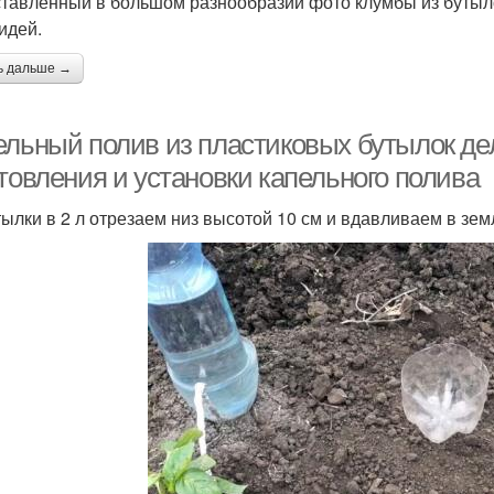
тавленный в большом разнообразии фото клумбы из бутыл
идей.
ь дальше →
ельный полив из пластиковых бутылок де
товления и установки капельного полива
тылки в 2 л отрезаем низ высотой 10 см и вдавливаем в зем