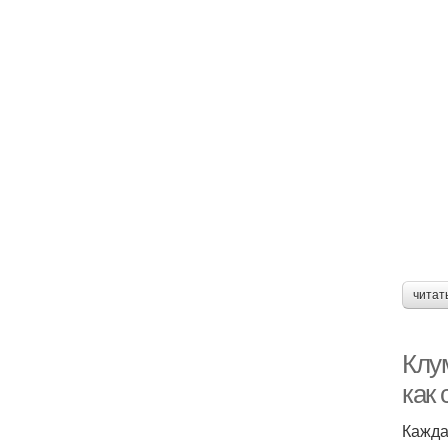
читат
Клу
как
Кажда