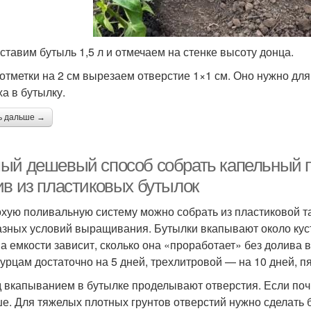
 ставим бутыль 1,5 л и отмечаем на стенке высоту донца.
отметки на 2 см вырезаем отверстие 1×1 см. Оно нужно дл
ха в бутылку.
ь дальше →
ый дешевый способ собрать капельный п
ив из пластиковых бутылок
хую поливальную систему можно собрать из пластиковой т
азных условий выращивания. Бутылки вкапывают около куст
а емкости зависит, сколько она «проработает» без долива 
гурцам достаточно на 5 дней, трехлитровой — на 10 дней, 
 вкапыванием в бутылке проделывают отверстия. Если поч
е. Для тяжелых плотных грунтов отверстий нужно сделать 