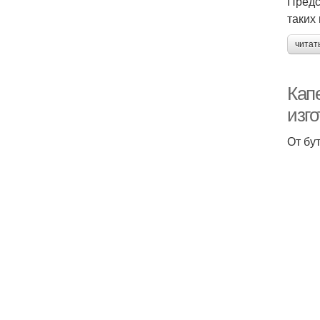
Предс
таких 
читат
Кап
изго
От бу