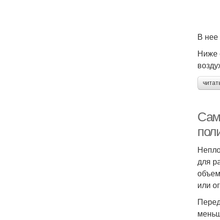
В нее
Ниже 
возду
читат
Сам
пол
Непло
для р
объем
или о
Перед
меньш