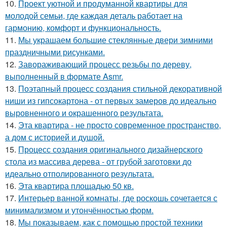
10.
Проект уютной и продуманной квартиры для
молодой семьи, где каждая деталь работает на
гармонию, комфорт и функциональность.
11.
Мы украшаем большие стеклянные двери зимними
праздничными рисунками.
12.
Завораживающий процесс резьбы по дереву,
выполненный в формате Asmr.
13.
Поэтапный процесс создания стильной декоративной
ниши из гипсокартона - от первых замеров до идеально
выровненного и окрашенного результата.
14.
Эта квартира - не просто современное пространство,
а дом с историей и душой.
15.
Процесс создания оригинального дизайнерского
стола из массива дерева - от грубой заготовки до
идеально отполированного результата.
16.
Эта квартира площадью 50 кв.
17.
Интерьер ванной комнаты, где роскошь сочетается с
минимализмом и утончённостью форм.
18.
Мы показываем, как с помощью простой техники