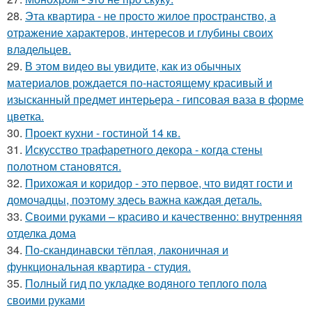
28.
Эта квартира - не просто жилое пространство, а
отражение характеров, интересов и глубины своих
владельцев.
29.
В этом видео вы увидите, как из обычных
материалов рождается по-настоящему красивый и
изысканный предмет интерьера - гипсовая ваза в форме
цветка.
30.
Проект кухни - гостиной 14 кв.
31.
Искусство трафаретного декора - когда стены
полотном становятся.
32.
Прихожая и коридор - это первое, что видят гости и
домочадцы, поэтому здесь важна каждая деталь.
33.
Своими руками – красиво и качественно: внутренняя
отделка дома
34.
По-скандинавски тёплая, лаконичная и
функциональная квартира - студия.
35.
Полный гид по укладке водяного теплого пола
своими руками