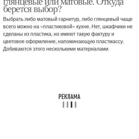
глянцевые или матовые. Откуда
берется выбор?
Выбрать либо матовый гарнитур, либо глянцевый чаще
Шпонированные
всего можно на «пластиковой» кухне. Нет, шкафчики не
Кухни из шпона
фасады
сделаны из пластика, но имеют такую фактуру и
цветовое оформление, напоминающую пластмассу.
Добиваются этого несколькими материалами.
Шпон для кухни
Фасады в интерьере
Фасады на кухне