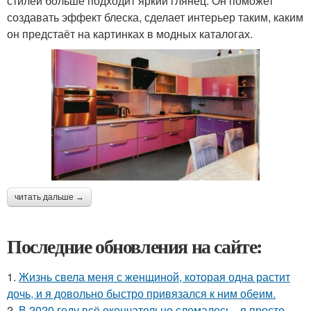
стилей больше подходит яркий глянец. Он поможет
создавать эффект блеска, сделает интерьер таким, каким
он предстаёт на картинках в модных каталогах.
читать дальше →
Последние обновления на сайте:
1.
Жизнь свела меня с женщиной, которая одна растит
дочь, и я довольно быстро привязался к ним обеим.
2.
В 2020 году всё окончательно сломалось - я просто