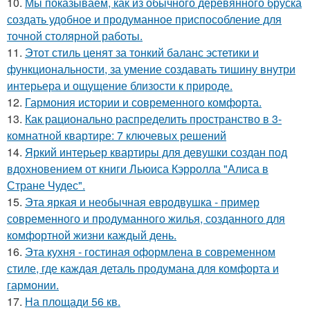
10.
Мы показываем, как из обычного деревянного бруска
создать удобное и продуманное приспособление для
точной столярной работы.
11.
Этот стиль ценят за тонкий баланс эстетики и
функциональности, за умение создавать тишину внутри
интерьера и ощущение близости к природе.
12.
Гармония истории и современного комфорта.
13.
Как рационально распределить пространство в 3-
комнатной квартире: 7 ключевых решений
14.
Яркий интерьер квартиры для девушки создан под
вдохновением от книги Льюиса Кэрролла "Алиса в
Стране Чудес".
15.
Эта яркая и необычная евродвушка - пример
современного и продуманного жилья, созданного для
комфортной жизни каждый день.
16.
Эта кухня - гостиная оформлена в современном
стиле, где каждая деталь продумана для комфорта и
гармонии.
17.
На площади 56 кв.