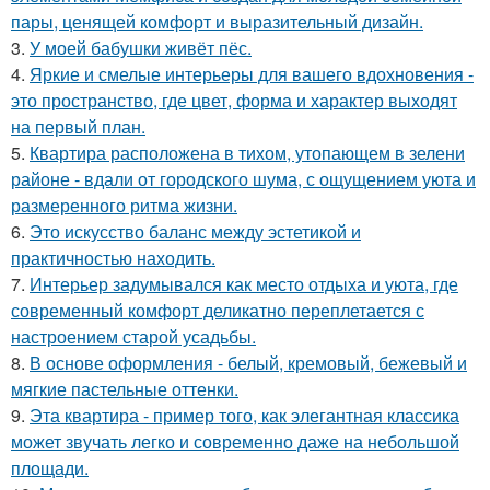
пары, ценящей комфорт и выразительный дизайн.
3.
У моей бабушки живёт пёс.
4.
Яркие и смелые интерьеры для вашего вдохновения -
это пространство, где цвет, форма и характер выходят
на первый план.
5.
Квартира расположена в тихом, утопающем в зелени
районе - вдали от городского шума, с ощущением уюта и
размеренного ритма жизни.
6.
Это искусство баланс между эстетикой и
практичностью находить.
7.
Интерьер задумывался как место отдыха и уюта, где
современный комфорт деликатно переплетается с
настроением старой усадьбы.
8.
В основе оформления - белый, кремовый, бежевый и
мягкие пастельные оттенки.
9.
Эта квартира - пример того, как элегантная классика
может звучать легко и современно даже на небольшой
площади.