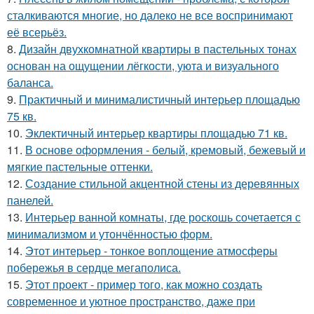
сталкиваются многие, но далеко не все воспринимают
её всерьёз.
8.
Дизайн двухкомнатной квартиры в пастельных тонах
основан на ощущении лёгкости, уюта и визуального
баланса.
9.
Практичный и минималистичный интерьер площадью
75 кв.
10.
Эклектичный интерьер квартиры площадью 71 кв.
11.
В основе оформления - белый, кремовый, бежевый и
мягкие пастельные оттенки.
12.
Создание стильной акцентной стены из деревянных
панелей.
13.
Интерьер ванной комнаты, где роскошь сочетается с
минимализмом и утончённостью форм.
14.
Этот интерьер - тонкое воплощение атмосферы
побережья в сердце мегаполиса.
15.
Этот проект - пример того, как можно создать
современное и уютное пространство, даже при