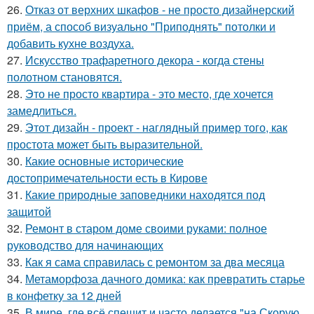
26.
Отказ от верхних шкафов - не просто дизайнерский
приём, а способ визуально "Приподнять" потолки и
добавить кухне воздуха.
27.
Искусство трафаретного декора - когда стены
полотном становятся.
28.
Это не просто квартира - это место, где хочется
замедлиться.
29.
Этот дизайн - проект - наглядный пример того, как
простота может быть выразительной.
30.
Какие основные исторические
достопримечательности есть в Кирове
31.
Какие природные заповедники находятся под
защитой
32.
Ремонт в старом доме своими руками: полное
руководство для начинающих
33.
Как я сама справилась с ремонтом за два месяца
34.
Метаморфоза дачного домика: как превратить старье
в конфетку за 12 дней
35.
В мире, где всё спешит и часто делается "на Скорую