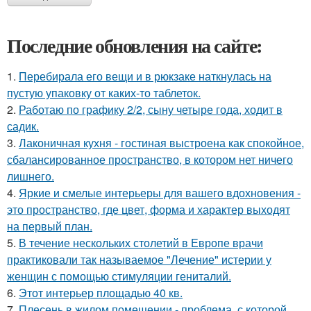
Последние обновления на сайте:
1.
Перебирала его вещи и в рюкзаке наткнулась на
пустую упаковку от каких-то таблеток.
2.
Работаю по графику 2/2, сыну четыре года, ходит в
садик.
3.
Лаконичная кухня - гостиная выстроена как спокойное,
сбалансированное пространство, в котором нет ничего
лишнего.
4.
Яркие и смелые интерьеры для вашего вдохновения -
это пространство, где цвет, форма и характер выходят
на первый план.
5.
В течение нескольких столетий в Европе врачи
практиковали так называемое "Лечение" истерии у
женщин с помощью стимуляции гениталий.
6.
Этот интерьер площадью 40 кв.
7.
Плесень в жилом помещении - проблема, с которой