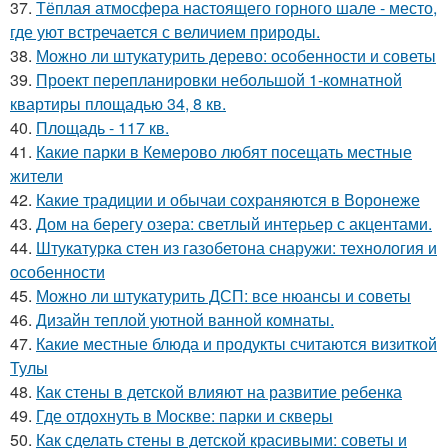
37.
Тёплая атмосфера настоящего горного шале - место,
где уют встречается с величием природы.
38.
Можно ли штукатурить дерево: особенности и советы
39.
Проект перепланировки небольшой 1-комнатной
квартиры площадью 34, 8 кв.
40.
Площадь - 117 кв.
41.
Какие парки в Кемерово любят посещать местные
жители
42.
Какие традиции и обычаи сохраняются в Воронеже
43.
Дом на берегу озера: светлый интерьер с акцентами.
44.
Штукатурка стен из газобетона снаружи: технология и
особенности
45.
Можно ли штукатурить ДСП: все нюансы и советы
46.
Дизайн теплой уютной ванной комнаты.
47.
Какие местные блюда и продукты считаются визиткой
Тулы
48.
Как стены в детской влияют на развитие ребенка
49.
Где отдохнуть в Москве: парки и скверы
50.
Как сделать стены в детской красивыми: советы и