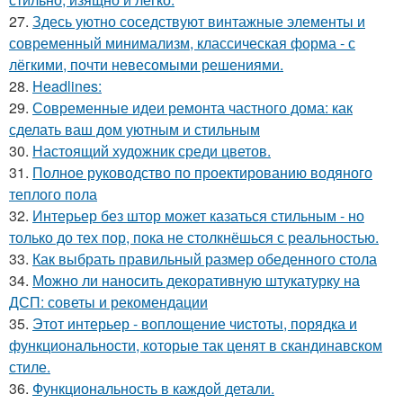
27.
Здесь уютно соседствуют винтажные элементы и
современный минимализм, классическая форма - с
лёгкими, почти невесомыми решениями.
28.
Headlines:
29.
Современные идеи ремонта частного дома: как
сделать ваш дом уютным и стильным
30.
Настоящий художник среди цветов.
31.
Полное руководство по проектированию водяного
теплого пола
32.
Интерьер без штор может казаться стильным - но
только до тех пор, пока не столкнёшься с реальностью.
33.
Как выбрать правильный размер обеденного стола
34.
Можно ли наносить декоративную штукатурку на
ДСП: советы и рекомендации
35.
Этот интерьер - воплощение чистоты, порядка и
функциональности, которые так ценят в скандинавском
стиле.
36.
Функциональность в каждой детали.