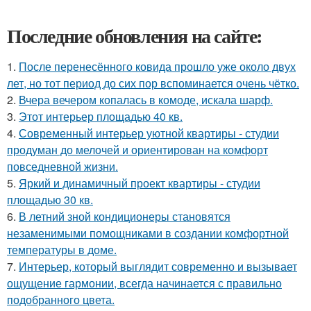
Последние обновления на сайте:
1.
После перенесённого ковида прошло уже около двух
лет, но тот период до сих пор вспоминается очень чётко.
2.
Вчера вечером копалась в комоде, искала шарф.
3.
Этот интерьер площадью 40 кв.
4.
Современный интерьер уютной квартиры - студии
продуман до мелочей и ориентирован на комфорт
повседневной жизни.
5.
Яркий и динамичный проект квартиры - студии
площадью 30 кв.
6.
В летний зной кондиционеры становятся
незаменимыми помощниками в создании комфортной
температуры в доме.
7.
Интерьер, который выглядит современно и вызывает
ощущение гармонии, всегда начинается с правильно
подобранного цвета.