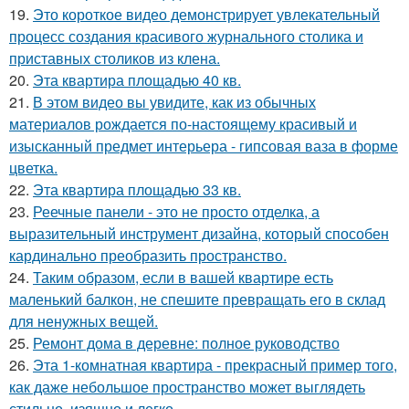
19.
Это короткое видео демонстрирует увлекательный
процесс создания красивого журнального столика и
приставных столиков из клена.
20.
Эта квартира площадью 40 кв.
21.
В этом видео вы увидите, как из обычных
материалов рождается по-настоящему красивый и
изысканный предмет интерьера - гипсовая ваза в форме
цветка.
22.
Эта квартира площадью 33 кв.
23.
Реечные панели - это не просто отделка, а
выразительный инструмент дизайна, который способен
кардинально преобразить пространство.
24.
Таким образом, если в вашей квартире есть
маленький балкон, не спешите превращать его в склад
для ненужных вещей.
25.
Ремонт дома в деревне: полное руководство
26.
Эта 1-комнатная квартира - прекрасный пример того,
как даже небольшое пространство может выглядеть
стильно, изящно и легко.