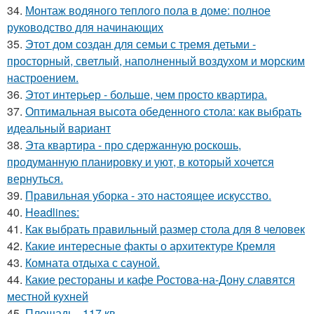
34.
Монтаж водяного теплого пола в доме: полное
руководство для начинающих
35.
Этот дом создан для семьи с тремя детьми -
просторный, светлый, наполненный воздухом и морским
настроением.
36.
Этот интерьер - больше, чем просто квартира.
37.
Оптимальная высота обеденного стола: как выбрать
идеальный вариант
38.
Эта квартира - про сдержанную роскошь,
продуманную планировку и уют, в который хочется
вернуться.
39.
Правильная уборка - это настоящее искусство.
40.
Headlines:
41.
Как выбрать правильный размер стола для 8 человек
42.
Какие интересные факты о архитектуре Кремля
43.
Комната отдыха с сауной.
44.
Какие рестораны и кафе Ростова-на-Дону славятся
местной кухней
45.
Площадь - 117 кв.