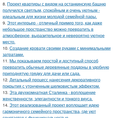
8.
Проект квартиры с видом на останкинскую башню
получился светлым, спокойным и очень уютным -
идеальным для жизни молодой семейной пары.
9.
Этот интерьер - отличный пример того, как даже
небольшое пространство можно превратить в
атмосферное, выразительное и невероятно уютное
место.
10.
Создание кровати своими руками с минимальными
затратами.
11.
Мы показываем простой и доступный способ
превратить обычные деревянные поддоны в удобную
приподнятую грядку для дачи или сада.
12.
Детальный процесс нанесения декоративного
покрытия с утонченным шелковистым эффектом.
13.
Эта двухкомнатная Сталинка - воплощение
женственности, элегантности и тонкого вкуса.
14.
Этот реализованный проект воплощает идею
гармоничного семейного пространства, где уют
сочетается с функциональностью.