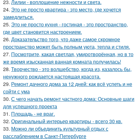
23.
Лилии - воплощение нежности и света.
24.
Это не просто квартира - это место, где хочется
замедлиться.
25.
Это не просто кухня - гостиная - это пространство,
где цвет становится настроением.
26.
Доказательство того, что даже самое скромное
пространство может быть полным уюта, тепла и стиля.
27.
Посмотрите, какая светлая, умиротворённая, но в то
же время изысканная ванная комната получилась!
28.
Творчество - это волшебство, когда из, казалось бы,
ненужного рождается настоящая красота.
29.
Ремонт дачного дома за 12 дней: как всё успеть и не
сойти с ума
30.
С чего начать ремонт частного дома: Основные шаги
для успешного проекта
31.
Площадь - не враг.
32.
Оригинальный интерьер квартиры - всего 30 кв.
33.
Можно ли объединить культурный отдых с
расслаблением в Санкт-Петербурге