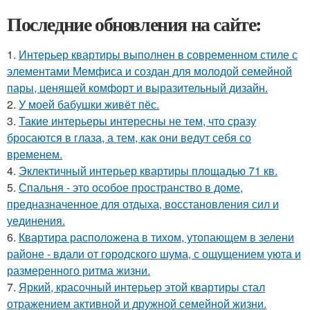
Последние обновления на сайте:
1.
Интерьер квартиры выполнен в современном стиле с
элементами Мемфиса и создан для молодой семейной
пары, ценящей комфорт и выразительный дизайн.
2.
У моей бабушки живёт пёс.
3.
Такие интерьеры интересны не тем, что сразу
бросаются в глаза, а тем, как они ведут себя со
временем.
4.
Эклектичный интерьер квартиры площадью 71 кв.
5.
Спальня - это особое пространство в доме,
предназначенное для отдыха, восстановления сил и
уединения.
6.
Квартира расположена в тихом, утопающем в зелени
районе - вдали от городского шума, с ощущением уюта и
размеренного ритма жизни.
7.
Яркий, красочный интерьер этой квартиры стал
отражением активной и дружной семейной жизни.