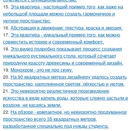
15.
Эта квартира - настоящий пример того, как даже на
небольшой площади можно создать гармоничное и
уютное пространство.
16.
Абстракция в движении: текстура, краска и эмоция.
17.
Эта квартира - идеальный пример того, как можно
совместить историю и современный комфорт.
18.
Это видео подробно показывает процесс создания
уникального рустикального стола, который сочетает
природную красоту древесины и современный дизайн.
19.
Монохром - это не про скуку.
20.
На 90 квадратных метрах дизайнеру удалось создать
пространство, наполненное светом, лёгкостью и уютом.
21.
Это невероятно реалистичное произведение
искусства в виде капель воды, которые словно застыли в
воздухе, не касаясь земли.
22.
На обзоре - компактное, но невероятно продуманное
пространство всего 35 квадратных метров,
разработанное специально под нужды студента.