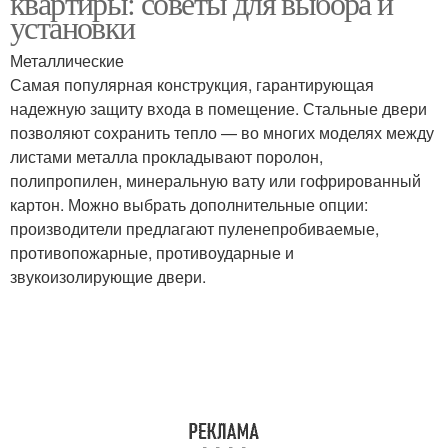
квартиры: советы для выбора и
установки
Металлические
Самая популярная конструкция, гарантирующая
Двери в квартире
Входная дверь
надежную защиту входа в помещение. Стальные двери
позволяют сохранить тепло — во многих моделях между
листами металла прокладывают поролон,
полипропилен, минеральную вату или гофрированный
Двери для квартир
Узкая прихожая
картон. Можно выбрать дополнительные опции:
производители предлагают пуленепробиваемые,
противопожарные, противоударные и
звукоизолирующие двери.
Прихожая за счёт
Двери в помещении
Мозаика на двери