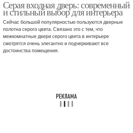
Серая входная дверь: современный
Двери в современном
Двери для интерьера
и стильный выбор для интерьера
интерьере
Сейчас большой популярностью пользуются дверные
полотна серого цвета. Связано это с тем, что
Двери с различными
межкомнатные двери серого цвета в интерьере
Двери от воздействия
стилями
смотрятся очень элегантно и подчеркивают все
достоинства помещения.