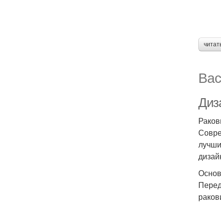
читат
Вас
Диз
Раков
Совре
лучши
дизай
Основ
Перед
раков