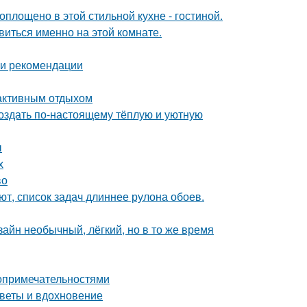
воплощено в этой стильной кухне - гостиной.
виться именно на этой комнате.
 и рекомендации
 активным отдыхом
создать по-настоящему тёплую и уютную
ы
х
во
т, список задач длиннее рулона обоев.
зайн необычный, лёгкий, но в то же время
топримечательностями
оветы и вдохновение