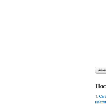
читат
Пос
1.
Сме
цвето