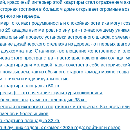
ий, красочный интерьер этой квартиры стал отражением ак
сторная гостиная в большом доме открывает огромные воз
ртного интерьера.
мер того, как продуманность и спокойная эстетика могут с
го 25 квадратных метров, но внутри - по-настоящему уника
екательный процесс установки встроенного шкафа с элемен
дание дизайнерского стеллажа из дерева - от первых шагов 
 двухкомнатная Сталинка - воплощение женственности, элег
яева этого пространства - настоящие поклонники солнца, м
а квартира для молодой пары сочетает в себе историческ
 показываем, как из обычного старого комода можно создат
м, стилем и индивидуальностью.
а квартира площадью 50 кв.
рельеф - это сочетание скульптуры и живописи.
большие апартаменты площадью 38 кв.
етовая психология в спортивных интерьерах. Как цвета вли
сменов и болельщиков
а квартира площадью 32 кв.
п-9 лучших садовых скамеек 2025 года: рейтинг и обзор