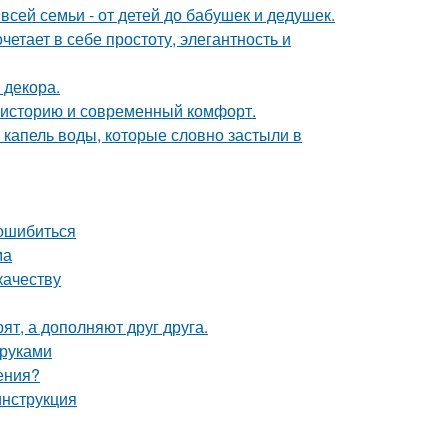
всей семьи - от детей до бабушек и дедушек.
етает в себе простоту, элегантность и
 декора.
ь историю и современный комфорт.
 капель воды, которые словно застыли в
 ошибиться
ма
качеству
ят, а дополняют друг друга.
 руками
ения?
инструкция