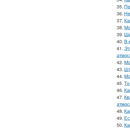
35.
Пр
36.
Не
37.
Ка
38.
Мо
39.
Ши
40.
В 
41.
Эт
атмос
42.
Мо
43.
Шт
44.
Мо
45.
То
46.
Ка
47.
Кв
атмос
48.
Ка
49.
Ес
50.
Ка