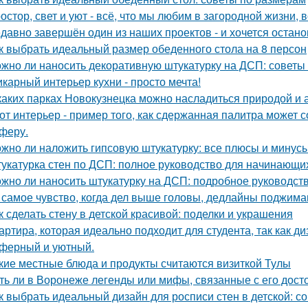
остор, свет и уют - всё, что мы любим в загородной жизни, 
давно завершён один из наших проектов - и хочется остано
к выбрать идеальный размер обеденного стола на 8 персон
жно ли наносить декоративную штукатурку на ДСП: советы
карный интерьер кухни - просто мечта!
каких парках Новокузнецка можно насладиться природой и
от интерьер - пример того, как сдержанная палитра может 
феру.
жно ли наложить гипсовую штукатурку: все плюсы и минус
укатурка стен по ДСП: полное руководство для начинающи
жно ли наносить штукатурку на ДСП: подробное руководст
 самое чувство, когда дел выше головы, дедлайны поджимаю
к сделать стену в детской красивой: поделки и украшения
артира, которая идеально подходит для студента, так как ди
ферный и уютный.
кие местные блюда и продукты считаются визиткой Тулы
ть ли в Воронеже легенды или мифы, связанные с его дос
к выбрать идеальный дизайн для росписи стен в детской: с