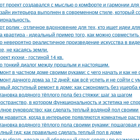
от проект создавался с мыслью о комфорте и гармонии для 
зайн интерьера выполнен в современном стиле, который соч
иональность.
от ролик - отличное вдохновение для тех, кто ищет идеи для
а квартира - идеальный пример того, как можно совместит
о невероятно реалистичное произведение искусства в виде
хе, не касаясь земли.
оект кухни - гостиной 14 кв.
о тонкий диалог между прошлым и настоящим.
монт в частном доме своими руками: с чего начать и как не
монт дачного дома за 12 дней: как всё успеть и не сойти с у
мый доступный ремонт в доме: как сэкономить без ущерба 
тановка водяного тёплого пола без стяжки: шаг за шагом
остранство, в котором функциональность и эстетика не спор
лное руководство: как сделать теплый водяной пол своими
м нравится, когда в интерьере появляются комнатные раст
тановка водяного тёплого пола своими руками: пошаговая 
лный гид: как правильно сделать теплый пол в доме
к выбрать идеальный обеденный стол: советы по размерам