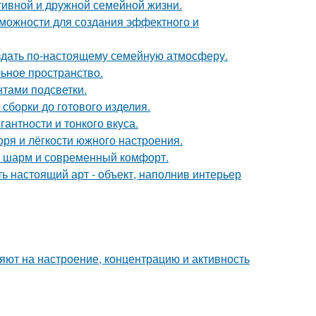
тивной и дружной семейной жизни.
можности для создания эффектного и
оздать по-настоящему семейную атмосферу.
льное пространство.
тами подсветки.
сборки до готового изделия.
антности и тонкого вкуса.
оря и лёгкости южного настроения.
ий шарм и современный комфорт.
ь настоящий арт - объект, наполнив интерьер
яют на настроение, концентрацию и активность