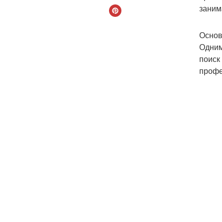
заним
Основ
Одним
поиск
профе