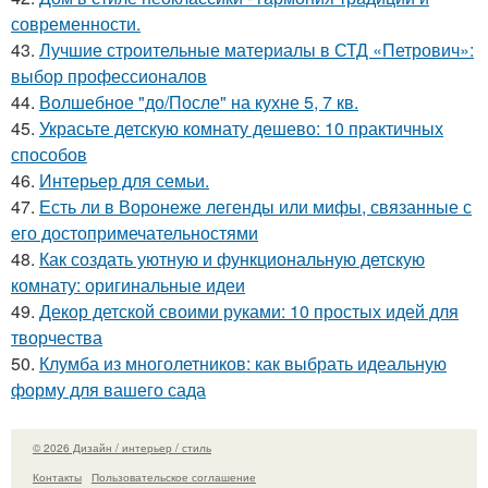
современности.
43.
Лучшие строительные материалы в СТД «Петрович»:
выбор профессионалов
44.
Волшебное "до/После" на кухне 5, 7 кв.
45.
Украсьте детскую комнату дешево: 10 практичных
способов
46.
Интерьер для семьи.
47.
Есть ли в Воронеже легенды или мифы, связанные с
его достопримечательностями
48.
Как создать уютную и функциональную детскую
комнату: оригинальные идеи
49.
Декор детской своими руками: 10 простых идей для
творчества
50.
Клумба из многолетников: как выбрать идеальную
форму для вашего сада
© 2026 Дизайн / интерьер / стиль
Контакты
Пользовательское соглашение