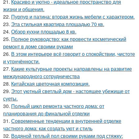
21.
Красиво и уютно - идеальное пространство для
жизни и общения.
22.
Пурпур и патина: вторая жизнь мебели с характером.
23.
Эта стильная квартира площадью 70 кв.
24.
Обзор кухни площадью 8 кв.
25.
Полное руководство: как провести косметический
ремонт в доме своими руками
26.
В этом интерьере всё говорит о спокойствии, чистоте
и утончённости.
27.
Какие культурные проекты направлены на развитие
международного сотрудничества
28.
Китайская цветочная композиция.
29.
Этот уютный светлый дом - настоящее убежище от
суеты.
30.
Полный цикл ремонта частного дома: от
планирования до финальной отделки
31.
Современные тенденции в внутренней отделке
частного дома: как создать уют и стиль
32.
Водяной теплый пол своими руками под стяжку: