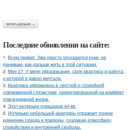
читать дальше →
Последние обновления на сайте:
1.
Всем привет. Уже просто опускаются руки, не
понимаю, как дальше жить в этой ситуации.
2.
Мне 27. У меня образование, своя квартира и работа,
о которой я давно мечтала.
3.
Квартира оформлена в светлой и спокойной
современной стилистике, ориентированной на комфорт
повседневной жизни.
4.
Этот интерьер площадью 40 кв.
5.
Интерьер небольшой квартиры отражает тонкое
единение города и природы, создавая атмосферу
спокойствия и внутренней свободы.