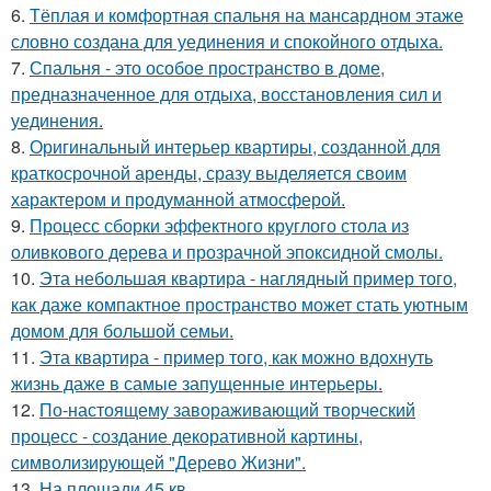
6.
Тёплая и комфортная спальня на мансардном этаже
словно создана для уединения и спокойного отдыха.
7.
Спальня - это особое пространство в доме,
предназначенное для отдыха, восстановления сил и
уединения.
8.
Оригинальный интерьер квартиры, созданной для
краткосрочной аренды, сразу выделяется своим
характером и продуманной атмосферой.
9.
Процесс сборки эффектного круглого стола из
оливкового дерева и прозрачной эпоксидной смолы.
10.
Эта небольшая квартира - наглядный пример того,
как даже компактное пространство может стать уютным
домом для большой семьи.
11.
Эта квартира - пример того, как можно вдохнуть
жизнь даже в самые запущенные интерьеры.
12.
По-настоящему завораживающий творческий
процесс - создание декоративной картины,
символизирующей "Дерево Жизни".
13.
На площади 45 кв.