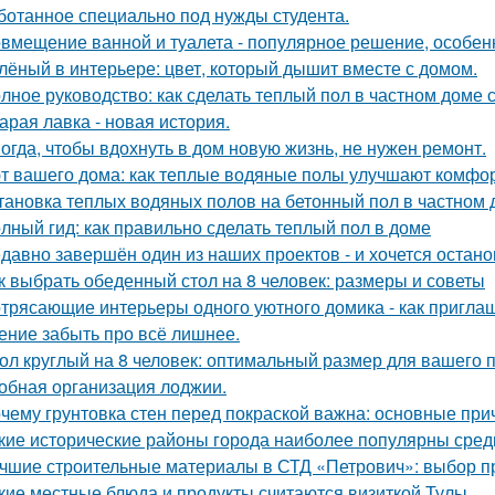
ботанное специально под нужды студента.
вмещение ванной и туалета - популярное решение, особен
лёный в интерьере: цвет, который дышит вместе с домом.
лное руководство: как сделать теплый пол в частном доме
арая лавка - новая история.
огда, чтобы вдохнуть в дом новую жизнь, не нужен ремонт.
т вашего дома: как теплые водяные полы улучшают комфо
тановка теплых водяных полов на бетонный пол в частном 
лный гид: как правильно сделать теплый пол в доме
давно завершён один из наших проектов - и хочется остано
к выбрать обеденный стол на 8 человек: размеры и советы
трясающие интерьеры одного уютного домика - как приглаш
ение забыть про всё лишнее.
ол круглый на 8 человек: оптимальный размер для вашего 
обная организация лоджии.
чему грунтовка стен перед покраской важна: основные пр
кие исторические районы города наиболее популярны сред
чшие строительные материалы в СТД «Петрович»: выбор 
кие местные блюда и продукты считаются визиткой Тулы