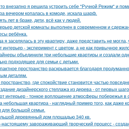
-то внезапно я решила устроить себе "Ручной Режим" и пом
ра вечером копалась в комоде, искала шарф.
ять лет в браке, дети, всё как у людей.
ерьер детской комнаты выполнен в современном и сдержа
есы ребёнка.
да я заселялась в эту квартиру, даже представить не могла, 
т интерьер - эксперимент с цветом, а не как привычное жил
айнеры объединили три небольшие квартиры и создали одн
ьно подходящее для семьи с детьми.
пактное пространство раскрывается благодаря продуманн
ым деталям.
 пространство, где спокойствие становится частью повседн
здание дизайнерского стеллажа из дерева - от первых шагов
от интерьер - тонкое воплощение атмосферы побережья в 
а небольшая квартира - наглядный пример того, как даже 
 для большой семьи.
льшой деревянный дом площадью 340 кв.
-настоящему завораживающий творческий процесс - созда