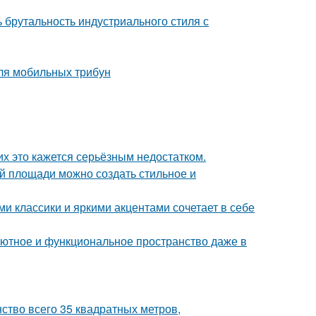
ь брутальность индустриального стиля с
ля мобильных трибун
их это кажется серьёзным недостатком.
й площади можно создать стильное и
 классики и яркими акцентами сочетает в себе
ь уютное и функциональное пространство даже в
ство всего 35 квадратных метров,