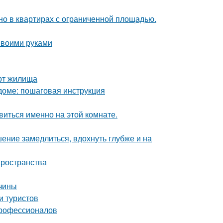
но в квартирах с ограниченной площадью.
 своими руками
рт жилища
доме: пошаговая инструкция
виться именно на этой комнате.
ение замедлиться, вдохнуть глубже и на
пространства
ичины
и туристов
профессионалов