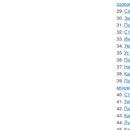
разра
29.
Со
30.
Зе
31.
По
32.
Ст
33.
Ин
34.
Ую
35.
Ус
36.
По
37.
Не
38.
Ка
39.
По
мгнов
40.
Ст
41.
Уд
42.
По
43.
Ка
44.
Лу
45.
Ка