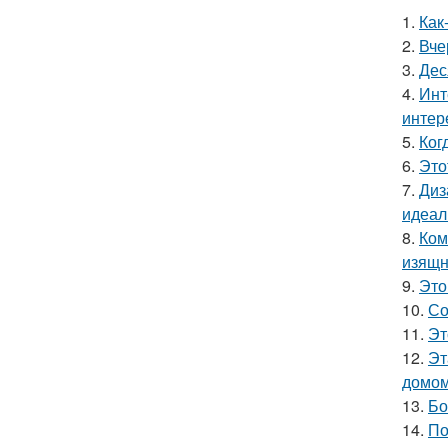
1.
Как
2.
Вче
3.
Дес
4.
Инт
интер
5.
Ког
6.
Это
7.
Диз
идеал
8.
Ком
изящн
9.
Это
10.
Со
11.
Эт
12.
Эт
домом
13.
Бо
14.
По