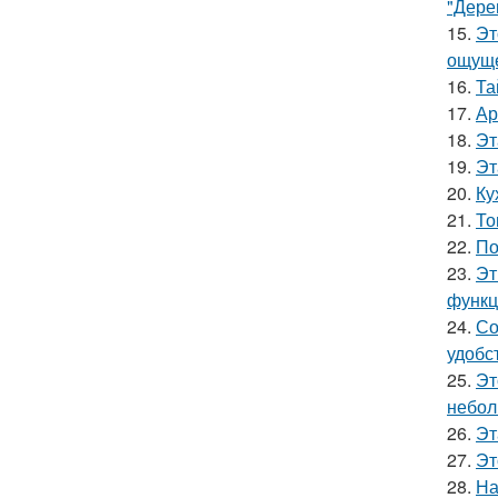
"Дере
15.
Эт
ощуще
16.
Та
17.
Ар
18.
Эт
19.
Эт
20.
Ку
21.
То
22.
По
23.
Эт
функц
24.
Со
удобс
25.
Эт
небол
26.
Эт
27.
Эт
28.
На