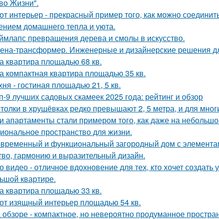
во Жизни".
от интерьер - прекрасный пример того, как можно соединит
нием домашнего тепла и уюта.
ймлапс превращения дерева и смолы в искусство.
ена-трансформер. Инженерные и дизайнерские решения д
а квартира площадью 68 кв.
а компактная квартира площадью 35 кв.
хня - гостиная площадью 21, 5 кв.
п-9 лучших садовых скамеек 2025 года: рейтинг и обзор
толки в хрущёвках редко превышают 2, 5 метра, и для мног
и апартаменты стали примером того, как даже на небольшо
иональное пространство для жизни.
временный и функциональный загородный дом с элементами
тво, гармонию и выразительный дизайн.
о видео - отличное вдохновение для тех, кто хочет создат
ьшой квартире.
а квартира площадью 33 кв.
от изящный интерьер площадью 54 кв.
 обзоре - компактное, но невероятно продуманное простран